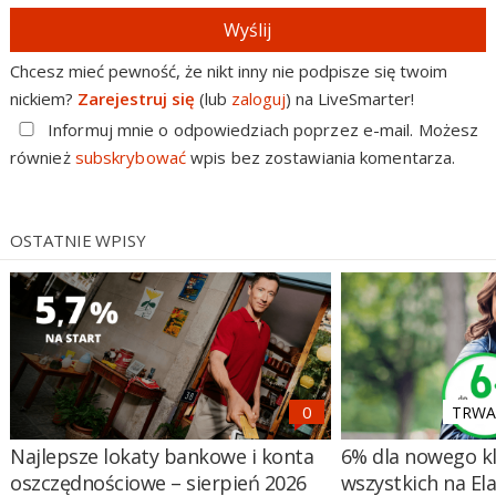
Wyślij
Chcesz mieć pewność, że nikt inny nie podpisze się twoim
nickiem?
Zarejestruj się
(lub
zaloguj
) na LiveSmarter!
Informuj mnie o odpowiedziach poprzez e-mail. Możesz
również
subskrybować
wpis bez zostawiania komentarza.
OSTATNIE WPISY
TRWA 
Najlepsze lokaty bankowe i konta
6% dla nowego kl
oszczędnościowe – sierpień 2026
wszystkich na El