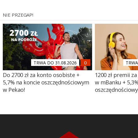
NIE PRZEGAP!
TRWA DO 31.08.2026
TRWA 
Do 2700 zł za konto osobiste +
1200 zł premii za
5,7% na koncie oszczędnościowym
w mBanku + 5,3%
w Pekao!
oszczędnościow