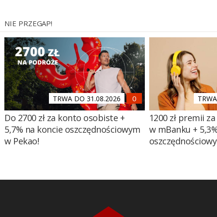
NIE PRZEGAP!
TRWA DO 31.08.2026
TRWA 
Do 2700 zł za konto osobiste +
1200 zł premii za
5,7% na koncie oszczędnościowym
w mBanku + 5,3%
w Pekao!
oszczędnościow