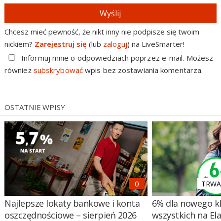
Wyślij
Chcesz mieć pewność, że nikt inny nie podpisze się twoim
nickiem?
Zarejestruj się
(lub
zaloguj
) na LiveSmarter!
Informuj mnie o odpowiedziach poprzez e-mail. Możesz
również
subskrybować
wpis bez zostawiania komentarza.
OSTATNIE WPISY
TRWA 
Najlepsze lokaty bankowe i konta
6% dla nowego kl
oszczędnościowe – sierpień 2026
wszystkich na El