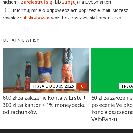
nickiem?
Zarejestruj się
(lub
zaloguj
) na LiveSmarter!
Informuj mnie o odpowiedziach poprzez e-mail. Możesz
również
subskrybować
wpis bez zostawiania komentarza.
OSTATNIE WPISY
TRWA DO 30.09.2026
TRWA 
600 zł za założenie Konta w Erste +
50 zł za założenie 
300 zł za kantor + 1% moneybacku
polecenie VeloKo
od rachunków
koncie oszczędn
VeloBanku