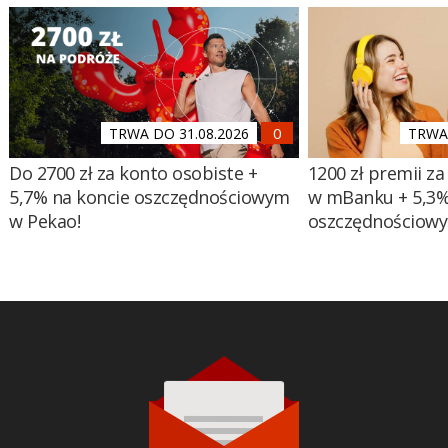
TRWA DO 31.08.2026
TRWA 
Do 2700 zł za konto osobiste +
1200 zł premii za
5,7% na koncie oszczędnościowym
w mBanku + 5,3%
w Pekao!
oszczędnościow