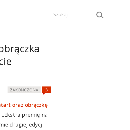
 obrączka
cie
ZAKOŃCZONA
start oraz obrączkę
 „Ekstra premię na
mie drugiej edycji –