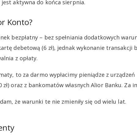
 jest aktywna do końca sierpnia.
ior Konto?
unek bezpłatny – bez spełniania dodatkowych warun
artę debetową (6 zł), jednak wykonanie transakcj
alnia z opłaty.
omaty, to za darmo wypłacimy pieniądze z urządzeń E
 zł) oraz z bankomatów własnych Alior Banku. Za in
am, że warunki te nie zmieniły się od wielu lat.
enty