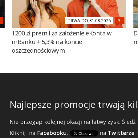
TRWA DO 31.08.2026
1200 zł premii za założenie eKonta w
D
mBanku + 5,3% na koncie
m
oszczędnościowym
Najlepsze promocje trwają kil
Nie przegap kolejnej okazji na łatwy zysk. Śledź 
Kliknij
na
Facebooku
,
na
Twitterze