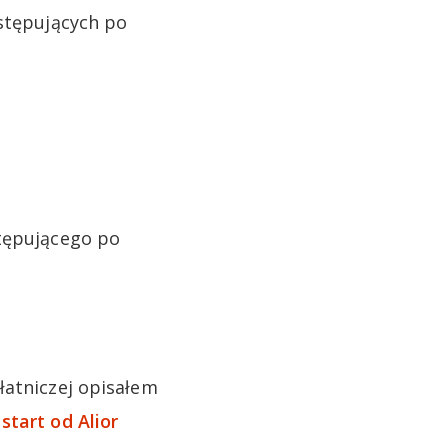
astępujących po
stępującego po
łatniczej opisałem
 start od Alior