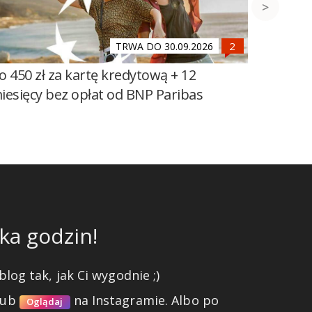
TRWA DO 30.09.2026
o 450 zł za kartę kredytową + 12
700 zł 
iesięcy bez opłat od BNP Paribas
Millenn
ka godzin!
blog tak, jak Ci wygodnie ;)
lub
na Instagramie.
Albo po
Oglądaj