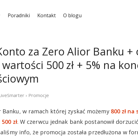
Poradniki
Kontakt
O blogu
 Konto za Zero Alior Banku +
 wartości 500 zł + 5% na kon
ściowym
LiveSmarter
›
Promocje
r Banku, w ramach której zyskać możemy
800 zł na 
 500 zł
. W czerwcu jednak bank postanowił dorzucić
maliśmy info, że promocja została przedłużona w for