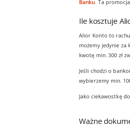
Banku
. Ta promocja
Ile kosztuje Al
Alior Konto to rach
możemy jedynie za k
kwotę min. 300 zł zw
Jeśli chodzi o bank
wybierzemy min. 100
Jako ciekawostkę dod
Ważne dokum