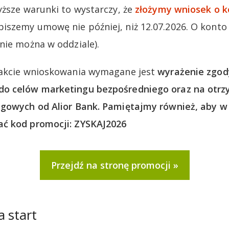
yższe warunki to wystarczy, że
złożymy wniosek o k
iszemy umowę nie później, niż 12.07.2026. O kont
nie można w oddziale).
rakcie wnioskowania wymagane jest
wyrażenie zgod
do celów marketingu bezpośredniego oraz na otr
ngowych od Alior Bank. Pamiętajmy również, aby w 
ć kod promocji: ZYSKAJ2026
Przejdź na stronę promocji
a start