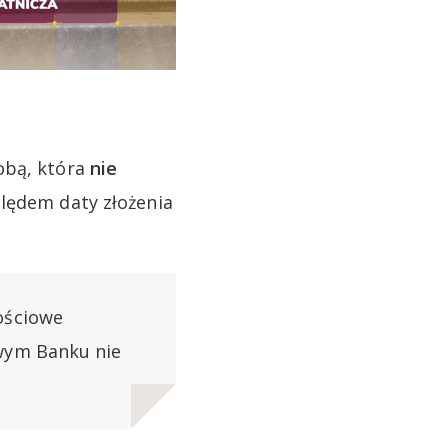
obą, która
nie
lędem daty złożenia
ościowe
owym Banku nie