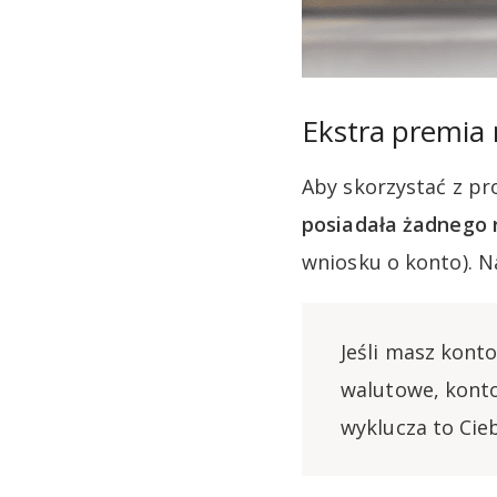
Ekstra premia 
Aby skorzystać z pr
posiadała żadnego 
wniosku o konto). 
Jeśli masz kont
walutowe, konto
wyklucza to Cie