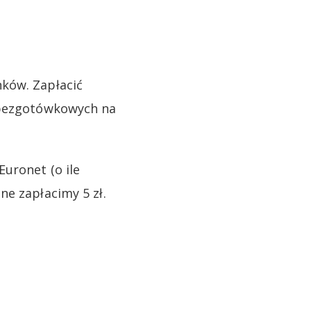
ków. Zapłacić
i bezgotówkowych na
uronet (o ile
ne zapłacimy 5 zł.