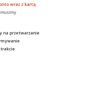
onto wraz z kartą
o musimy
y na przetwarzanie
zymywanie
trakcie