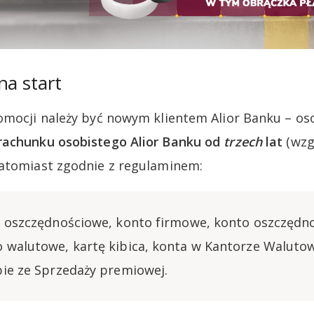
na start
omocji należy być nowym klientem Alior Banku – os
rachunku osobistego Alior Banku od
trzech
lat
(wzg
Natomiast zgodnie z regulaminem:
o oszczędnościowe, konto firmowe, konto oszczędn
 walutowe, kartę kibica, konta w Kantorze Walut
bie ze Sprzedaży premiowej.