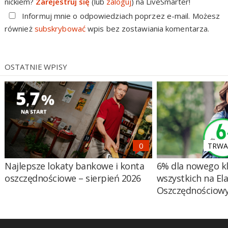
nickiem?
Zarejestruj się
(lub
zaloguj
) na LiveSmarter!
Informuj mnie o odpowiedziach poprzez e-mail. Możesz
również
subskrybować
wpis bez zostawiania komentarza.
OSTATNIE WPISY
TRWA 
Najlepsze lokaty bankowe i konta
6% dla nowego kl
oszczędnościowe – sierpień 2026
wszystkich na El
Oszczędnościow