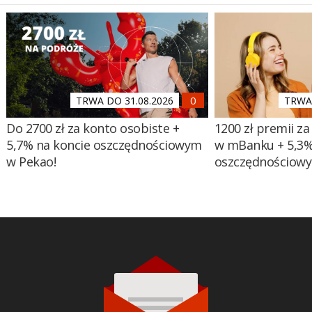
TRWA DO 31.08.2026
TRWA 
Do 2700 zł za konto osobiste +
1200 zł premii za
5,7% na koncie oszczędnościowym
w mBanku + 5,3%
w Pekao!
oszczędnościow