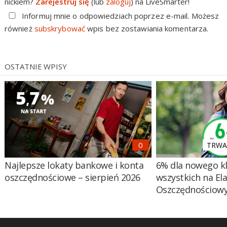
nickiem?
Zarejestruj się
(lub
zaloguj
) na LiveSmarter!
Informuj mnie o odpowiedziach poprzez e-mail. Możesz
również
subskrybować
wpis bez zostawiania komentarza.
OSTATNIE WPISY
TRWA 
Najlepsze lokaty bankowe i konta
6% dla nowego kl
oszczędnościowe – sierpień 2026
wszystkich na El
Oszczędnościow