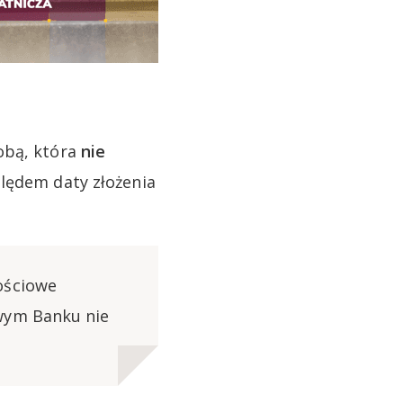
obą, która
nie
lędem daty złożenia
ościowe
owym Banku nie