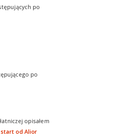
astępujących po
stępującego po
łatniczej opisałem
 start od Alior