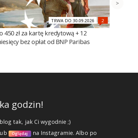
TRWA DO 30.09.2026
o 450 zł za kartę kredytową + 12
700 zł 
iesięcy bez opłat od BNP Paribas
Millenn
ka godzin!
blog tak, jak Ci wygodnie ;)
lub
na Instagramie.
Albo po
Oglądaj