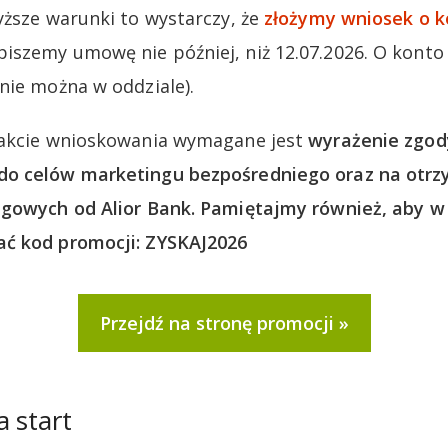
yższe warunki to wystarczy, że
złożymy wniosek o k
iszemy umowę nie później, niż 12.07.2026. O kont
nie można w oddziale).
rakcie wnioskowania wymagane jest
wyrażenie zgod
do celów marketingu bezpośredniego oraz na otr
ngowych od Alior Bank. Pamiętajmy również, aby w 
ć kod promocji: ZYSKAJ2026
Przejdź na stronę promocji
a start