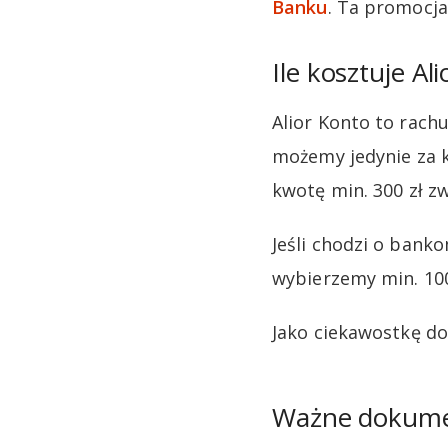
Banku
. Ta promocja
Ile kosztuje Al
Alior Konto to rach
możemy jedynie za k
kwotę min. 300 zł zw
Jeśli chodzi o bank
wybierzemy min. 100
Jako ciekawostkę dod
Ważne dokum