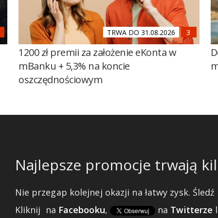
TRWA DO 31.08.2026
1200 zł premii za założenie eKonta w
D
mBanku + 5,3% na koncie
m
oszczędnościowym
Najlepsze promocje trwają kil
Nie przegap kolejnej okazji na łatwy zysk. Śledź 
Kliknij
na
Facebooku
,
na
Twitterze