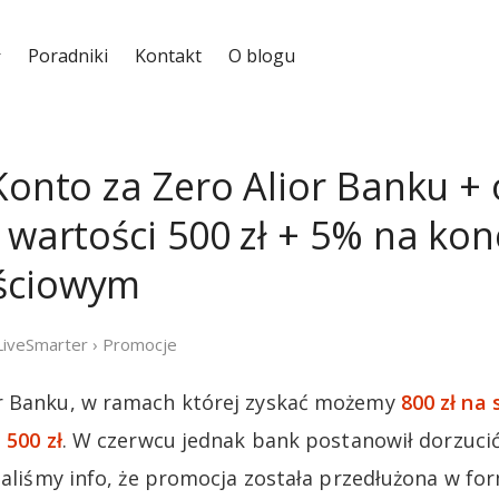
Poradniki
Kontakt
O blogu
 Konto za Zero Alior Banku +
 wartości 500 zł + 5% na kon
ściowym
LiveSmarter
›
Promocje
r Banku, w ramach której zyskać możemy
800 zł na 
 500 zł
. W czerwcu jednak bank postanowił dorzucić
maliśmy info, że promocja została przedłużona w for