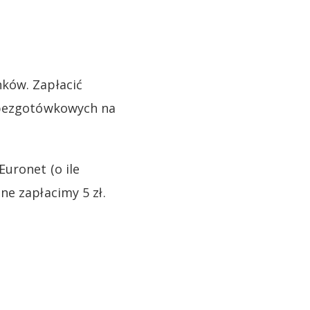
ków. Zapłacić
i bezgotówkowych na
uronet (o ile
ne zapłacimy 5 zł.