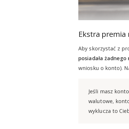
Ekstra premia 
Aby skorzystać z pr
posiadała żadnego 
wniosku o konto). 
Jeśli masz kont
walutowe, konto
wyklucza to Cie