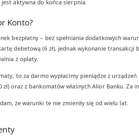
 jest aktywna do końca sierpnia.
ior Konto?
unek bezpłatny – bez spełniania dodatkowych warun
artę debetową (6 zł), jednak wykonanie transakcj
alnia z opłaty.
omaty, to za darmo wypłacimy pieniądze z urządzeń E
 zł) oraz z bankomatów własnych Alior Banku. Za in
am, że warunki te nie zmieniły się od wielu lat.
enty