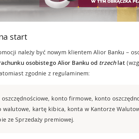
na start
omocji należy być nowym klientem Alior Banku – os
rachunku osobistego Alior Banku od
trzech
lat
(wzg
Natomiast zgodnie z regulaminem:
o oszczędnościowe, konto firmowe, konto oszczędn
 walutowe, kartę kibica, konta w Kantorze Walut
bie ze Sprzedaży premiowej.