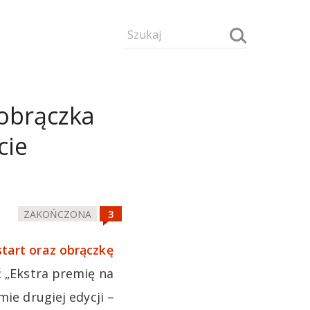
 obrączka
cie
ZAKOŃCZONA
start oraz obrączkę
 „Ekstra premię na
mie drugiej edycji –