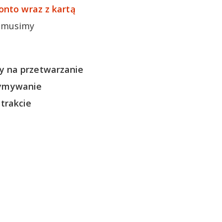
onto wraz z kartą
o musimy
y na przetwarzanie
zymywanie
trakcie