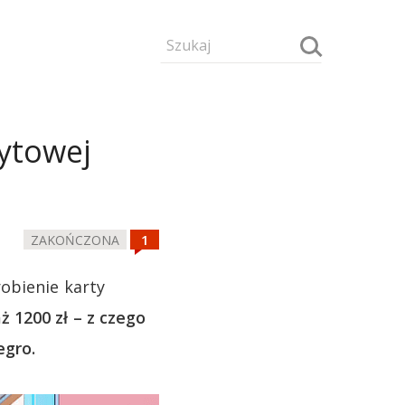
dytowej
ZAKOŃCZONA
obienie karty
 1200 zł – z czego
egro.