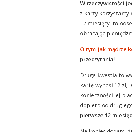
W rzeczywistości je
z karty korzystamy 
12 miesięcy, to od
obracając pieniędz
O tym jak mądrze k
przeczytania!
Druga kwestia to wy
kartę wynosi 12 zł,
konieczności jej pł
dopiero od drugieg
pierwsze 12 miesięc
Na koniec dodam, że