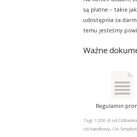
są płatne – takie ja
udostępnia za darmo
temu jesteśmy powi
Ważne dokum
Regulamin pro
Tagi:
1200 zł od Citibanku
citi handlowy
,
Citi Simplici