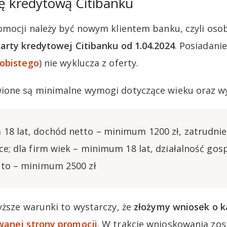
tę kredytową Citibanku
omocji należy być nowym klientem banku, czyli oso
arty kredytowej Citibanku od 1.04.2024
. Posiadani
obistego
) nie wyklucza z oferty.
ione są minimalne wymogi dotyczące wieku oraz w
18 lat, dochód netto – minimum 1200 zł, zatrudnie
ce; dla firm wiek – minimum 18 lat, działalność gos
tto – minimum 2500 zł
yższe warunki to wystarczy, że
złożymy wniosek o k
anej strony promocji
. W trakcie wnioskowania zo