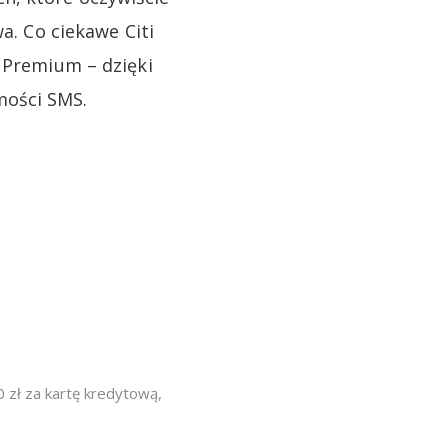
a. Co ciekawe Citi
i Premium – dzięki
mości SMS.
 zł za kartę kredytową
,