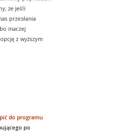
, że jeśli
nas przesłania
bo inaczej
 opcję z wyższym
ąpić do programu
pującego po