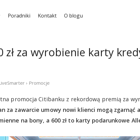
Poradniki
Kontakt
O blogu
 zł za wyrobienie karty kre
LiveSmarter
›
Promocje
etna promocja Citibanku z rekordową premią za wyr
n za zawarcie umowy nowi klienci mogą zgarnąć aż
mienne na bony, a 600 zł to karty podarunkowe All