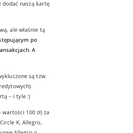
 dodać naszą kartę
wą, ale właśnie tą
stępującym po
ansakcjach. A
wykluczone są tzw.
kredytowych).
 – i tyle :)
artości 100 zł) za
ircle K, Allegro,
kowe Allegro o