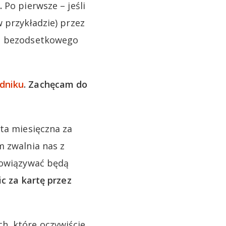
.
Po pierwsze – jeśli
 przykładzie) przez
su bezodsetkowego
dniku
. Zachęcam do
ata miesięczna za
m zwalnia nas z
obowiązywać będą
ic za kartę przez
h, które oczywiście