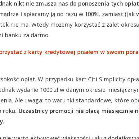
dnak nikt nie zmusza nas do ponoszenia tych opłat
mądrze i spłacamy ją od razu w 100%, zamiast (jak w
setek nie ma. Wtedy możemy korzystać z zalet okre
mi banku za darmo.
orzystać z karty kredytowej pisałem w swoim pora
sokość opłat. W przypadku kart Citi Simplicity opł
 jednak wydanie 1000 zł w danym okresie miesięczny
acenia. Ale uwaga: to warunki standardowe, które 
o roku.
Uczestnicy promocji nie płacą miesięcznie n
y.
 nie warto aktywować większości usług dodatkowyc