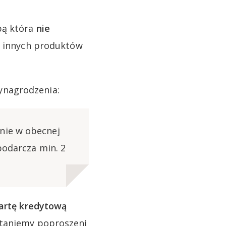
bą która
nie
e innych produktów
ynagrodzenia:
nie w obecnej
podarcza min. 2
artę kredytową
staniemy poproszeni