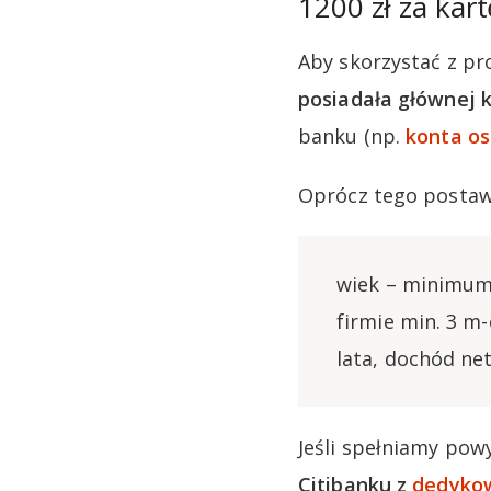
1200 zł za kar
Aby skorzystać z pr
posiadała głównej k
banku (np.
konta os
Oprócz tego postaw
wiek – minimum 
firmie min. 3 m-
lata, dochód ne
Jeśli spełniamy pow
Citibanku z
dedykow