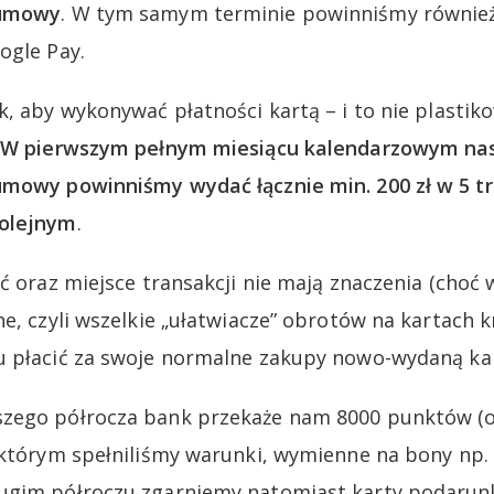
 umowy
. W tym samym terminie powinniśmy również
ogle Pay.
, aby wykonywać płatności kartą – i to nie plastiko
W pierwszym pełnym miesiącu kalendarzowym na
umowy powinniśmy wydać łącznie min. 200 zł w 5 tr
kolejnym
.
ć oraz miejsce transakcji nie mają znaczenia (choć 
ne, czyli wszelkie „ułatwiacze” obrotów na kartach 
 płacić za swoje normalne zakupy nowo-wydaną kartą
zego półrocza bank przekaże nam 8000 punktów (o w
 którym spełniliśmy warunki, wymienne na bony np. C
ugim półroczu zgarniemy natomiast karty podarun