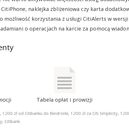
k CitiPhone, naklejka zbliżeniowa czy karta dodatkow
 możliwość korzystania z usługi CitiAlerts w wersj
adamiani o operacjach na karcie za pomocą wiado
enty
mocji
Tabela opłat i prowizji
,
1200 zł od Citibanku do Biedronki
,
1200 zł za Citi Simplicity
,
1200
ty
,
Citibank