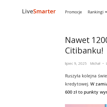
Live
Smarter
Promocje
Rankingi
Nawet 1200
Citibanku!
lipiec 9, 2025
Michał
Ruszyła kolejna świ
kredytowej.
W zamia
600 zł to punkty wy