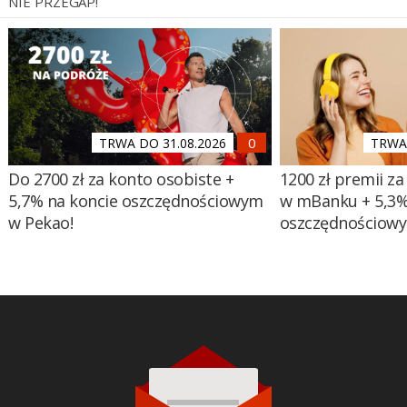
NIE PRZEGAP!
TRWA DO 31.08.2026
TRWA 
Do 2700 zł za konto osobiste +
1200 zł premii za
5,7% na koncie oszczędnościowym
w mBanku + 5,3%
w Pekao!
oszczędnościow