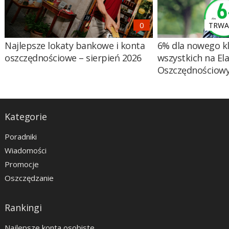
TRWA 
Najlepsze lokaty bankowe i konta
6% dla nowego kl
oszczędnościowe – sierpień 2026
wszystkich na El
Oszczędnościow
Kategorie
Poradniki
Wiadomości
Promocje
Oszczędzanie
Rankingi
Najlepsze konta osobiste