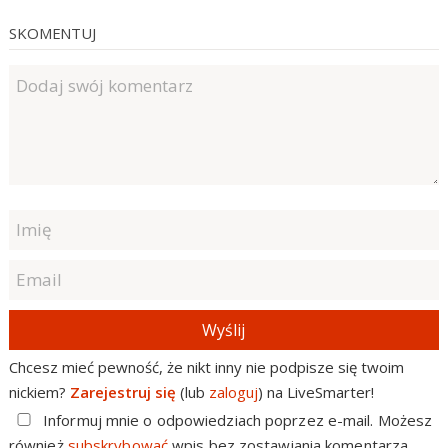
SKOMENTUJ
Wyślij
Chcesz mieć pewność, że nikt inny nie podpisze się twoim
nickiem?
Zarejestruj się
(lub
zaloguj
) na LiveSmarter!
Informuj mnie o odpowiedziach poprzez e-mail. Możesz
również
subskrybować
wpis bez zostawiania komentarza.