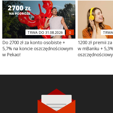
TRWA DO 31.08.2026
TRWA 
Do 2700 zł za konto osobiste +
1200 zł premii za
5,7% na koncie oszczędnościowym
w mBanku + 5,3%
w Pekao!
oszczędnościow