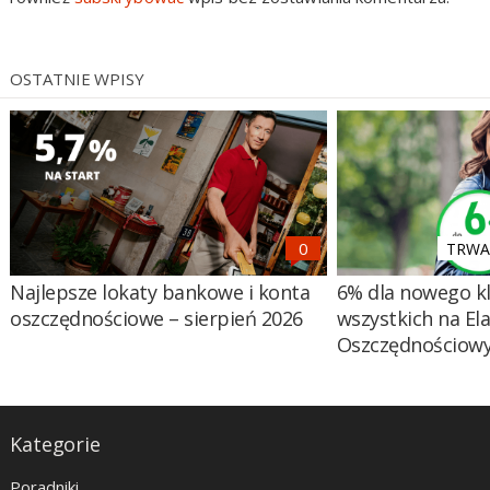
OSTATNIE WPISY
TRWA 
Najlepsze lokaty bankowe i konta
6% dla nowego kl
oszczędnościowe – sierpień 2026
wszystkich na El
Oszczędnościow
Kategorie
Poradniki