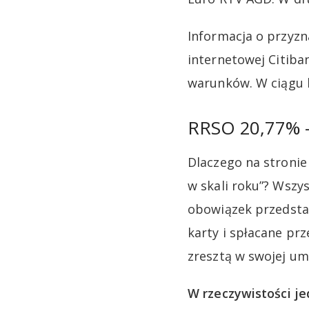
Informacja o przyzn
internetowej Citiba
warunków. W ciągu k
RRSO 20,77% – 
Dlaczego na stroni
w skali roku”? Wsz
obowiązek przedsta
karty i spłacane prz
zresztą w swojej um
W rzeczywistości je