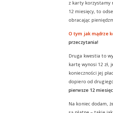
z karty korzystamy 
12 miesięcy, to od
obracając pieniędz
O tym jak mądrze k
przeczytania!
Druga kwestia to wy
kartę wynosi 12 zł,
konieczności jej pł
dopiero od drugieg
pierwsze 12 miesięc
Na koniec dodam, że
są płatne – takie ja