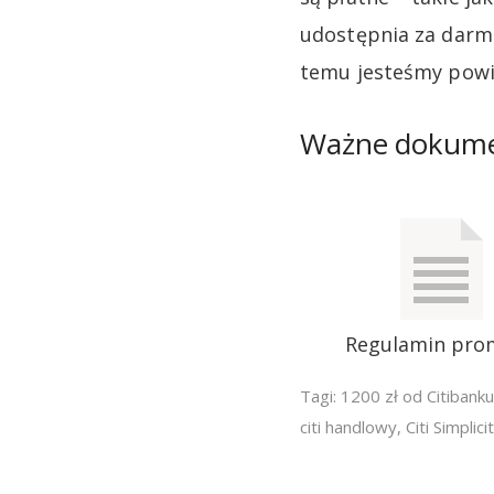
udostępnia za darmo
temu jesteśmy powi
Ważne dokum
Regulamin pro
Tagi:
1200 zł od Citibanku
citi handlowy
,
Citi Simplici