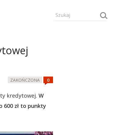
ytowej
ZAKOŃCZONA
rty kredytowej.
W
 600 zł to punkty