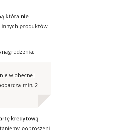
bą która
nie
e innych produktów
ynagrodzenia:
nie w obecnej
podarcza min. 2
artę kredytową
staniemy poproszeni