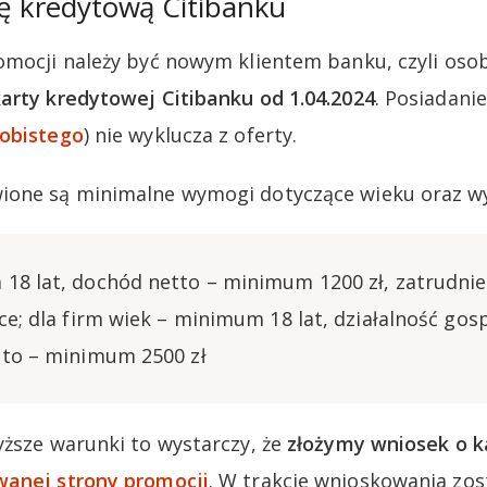
tę kredytową Citibanku
omocji należy być nowym klientem banku, czyli oso
arty kredytowej Citibanku od 1.04.2024
. Posiadani
obistego
) nie wyklucza z oferty.
ione są minimalne wymogi dotyczące wieku oraz w
18 lat, dochód netto – minimum 1200 zł, zatrudnie
ce; dla firm wiek – minimum 18 lat, działalność gos
tto – minimum 2500 zł
yższe warunki to wystarczy, że
złożymy wniosek o k
anej strony promocji
. W trakcie wnioskowania zo