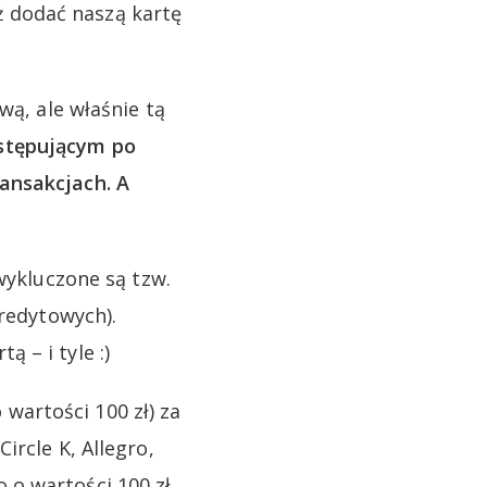
 dodać naszą kartę
wą, ale właśnie tą
stępującym po
ansakcjach. A
wykluczone są tzw.
kredytowych).
 – i tyle :)
artości 100 zł) za
ircle K, Allegro,
o wartości 100 zł.