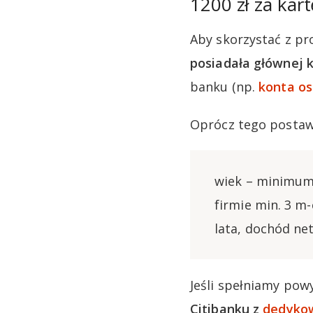
1200 zł za kar
Aby skorzystać z pr
posiadała głównej k
banku (np.
konta os
Oprócz tego postaw
wiek – minimum 
firmie min. 3 m-
lata, dochód ne
Jeśli spełniamy pow
Citibanku z
dedykow