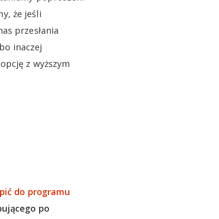
, że jeśli
nas przesłania
bo inaczej
 opcję z wyższym
ąpić do programu
pującego po