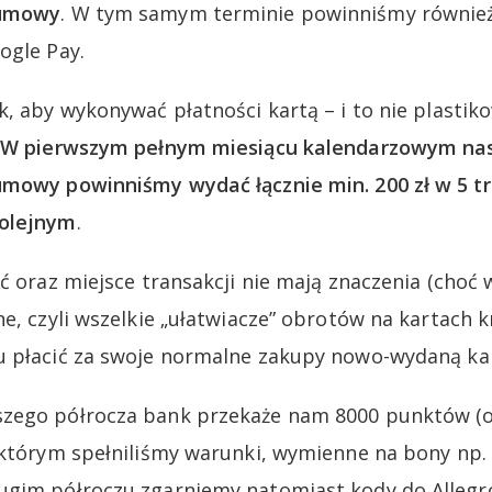
 umowy
. W tym samym terminie powinniśmy również
ogle Pay.
, aby wykonywać płatności kartą – i to nie plastiko
W pierwszym pełnym miesiącu kalendarzowym na
umowy powinniśmy wydać łącznie min. 200 zł w 5 tr
kolejnym
.
ć oraz miejsce transakcji nie mają znaczenia (choć 
ne, czyli wszelkie „ułatwiacze” obrotów na kartach 
 płacić za swoje normalne zakupy nowo-wydaną kartą
zego półrocza bank przekaże nam 8000 punktów (o w
 którym spełniliśmy warunki, wymienne na bony np. C
gim półroczu zgarniemy natomiast kody do Allegro 