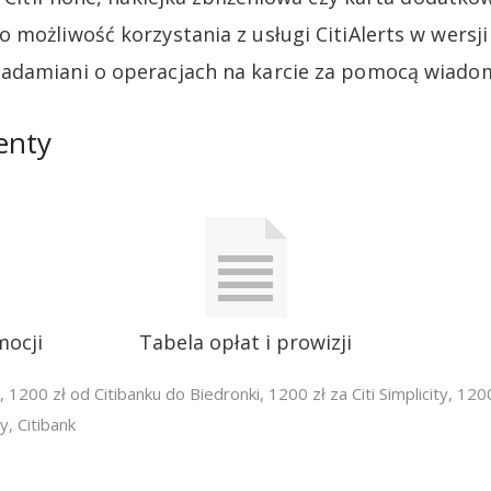
 możliwość korzystania z usługi CitiAlerts w wersj
adamiani o operacjach na karcie za pomocą wiado
enty
mocji
Tabela opłat i prowizji
,
1200 zł od Citibanku do Biedronki
,
1200 zł za Citi Simplicity
,
1200
ty
,
Citibank