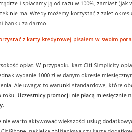
mądrze i spłacamy ją od razu w 100%, zamiast (jak w
setek nie ma. Wtedy możemy korzystać z zalet okre
mi banku za darmo.
orzystać z karty kredytowej pisałem w swoim pora
sokość opłat. W przypadku kart Citi Simplicity opł
 jednak wydanie 1000 zł w danym okresie miesięczny
acenia. Ale uwaga: to warunki standardowe, które 
o roku.
Uczestnicy promocji nie płacą miesięcznie n
y.
 nie warto aktywować większości usług dodatkowyc
k CitiPhone, naklejka zbliżeniowa czy karta dodatkow