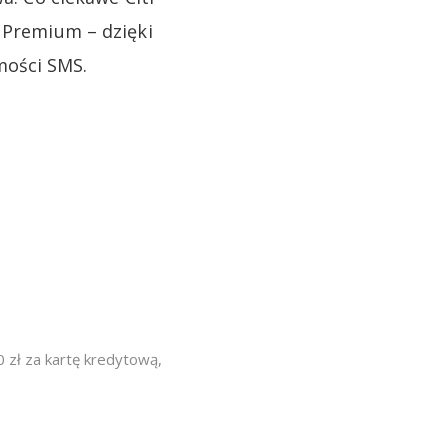
i Premium – dzięki
mości SMS.
 zł za kartę kredytową
,