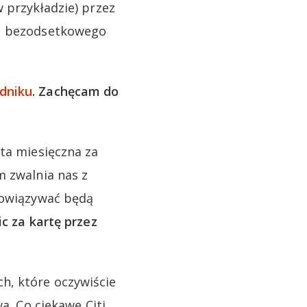
 przykładzie) przez
su bezodsetkowego
dniku
. Zachęcam do
ata miesięczna za
m zwalnia nas z
obowiązywać będą
ic za kartę przez
h, które oczywiście
a. Co ciekawe Citi