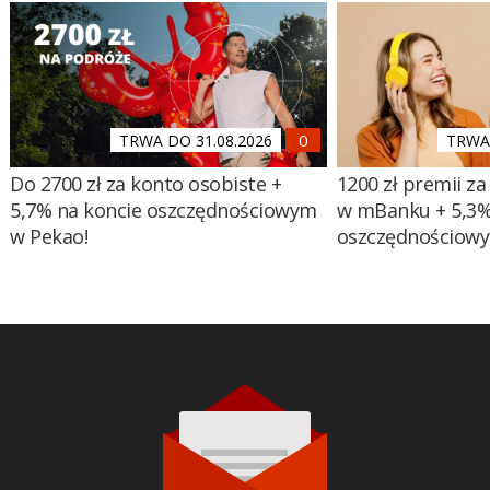
TRWA DO 31.08.2026
TRWA 
Do 2700 zł za konto osobiste +
1200 zł premii za
5,7% na koncie oszczędnościowym
w mBanku + 5,3%
w Pekao!
oszczędnościow