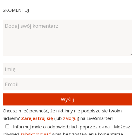
SKOMENTUJ
Wyślij
Chcesz mieć pewność, że nikt inny nie podpisze się twoim
nickiem?
Zarejestruj się
(lub
zaloguj
) na LiveSmarter!
Informuj mnie o odpowiedziach poprzez e-mail. Możesz
również
subskrybować
wpis bez zostawiania komentarza.