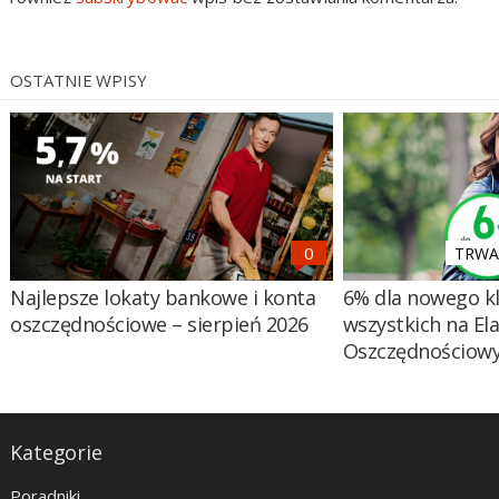
OSTATNIE WPISY
TRWA 
Najlepsze lokaty bankowe i konta
6% dla nowego kl
oszczędnościowe – sierpień 2026
wszystkich na El
Oszczędnościow
Kategorie
Poradniki