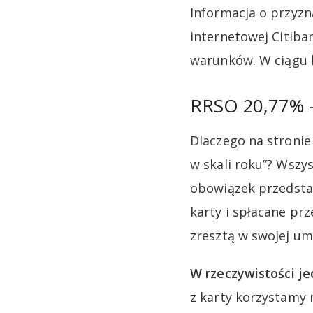
Informacja o przyzn
internetowej Citiba
warunków. W ciągu k
RRSO 20,77% – 
Dlaczego na stroni
w skali roku”? Wsz
obowiązek przedsta
karty i spłacane prz
zresztą w swojej um
W rzeczywistości je
z karty korzystamy 