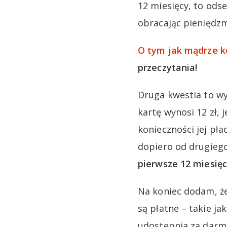
12 miesięcy, to od
obracając pieniędz
O tym jak mądrze k
przeczytania!
Druga kwestia to wy
kartę wynosi 12 zł,
konieczności jej pł
dopiero od drugieg
pierwsze 12 miesięc
Na koniec dodam, że
są płatne – takie ja
udostępnia za darmo