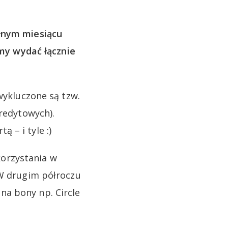
łnym miesiącu
y wydać łącznie
wykluczone są tzw.
kredytowych).
 – i tyle :)
orzystania w
 W drugim półroczu
na bony np. Circle