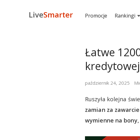
Live
Smarter
Promocje
Rankingi
Łatwe 1200
kredytowej
październik 24, 2025
Mi
Ruszyła kolejna świ
zamian za zawarcie 
wymienne na bony, a