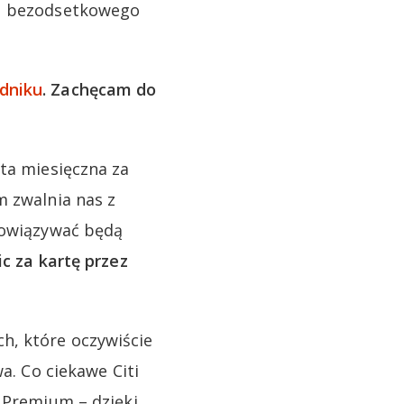
su bezodsetkowego
dniku
. Zachęcam do
ata miesięczna za
m zwalnia nas z
obowiązywać będą
ic za kartę przez
h, które oczywiście
a. Co ciekawe Citi
i Premium – dzięki