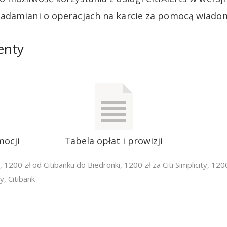
adamiani o operacjach na karcie za pomocą wiado
enty
mocji
Tabela opłat i prowizji
,
1200 zł od Citibanku do Biedronki
,
1200 zł za Citi Simplicity
,
1200
ty
,
Citibank