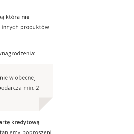
bą która
nie
e innych produktów
ynagrodzenia:
nie w obecnej
podarcza min. 2
artę kredytową
staniemy poproszeni