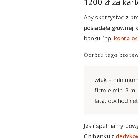
1200 zł za kar
Aby skorzystać z pr
posiadała głównej k
banku (np.
konta os
Oprócz tego postaw
wiek – minimum 
firmie min. 3 m-
lata, dochód ne
Jeśli spełniamy pow
Citibanku z
dedykow