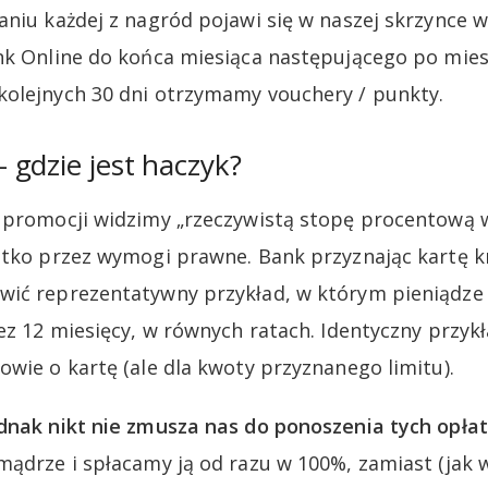
aniu każdej z nagród pojawi się w naszej skrzynce 
nk Online do końca miesiąca następującego po mies
olejnych 30 dni otrzymamy vouchery / punkty.
gdzie jest haczyk?
e promocji widzimy „rzeczywistą stopę procentową 
ystko przez wymogi prawne. Bank przyznając kartę 
wić reprezentatywny przykład, w którym pieniądze 
ez 12 miesięcy, w równych ratach. Identyczny przykł
owie o kartę (ale dla kwoty przyznanego limitu).
dnak nikt nie zmusza nas do ponoszenia tych opłat
mądrze i spłacamy ją od razu w 100%, zamiast (jak w