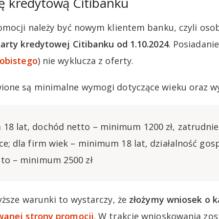
tę kredytową Citibanku
omocji należy być nowym klientem banku, czyli oso
arty kredytowej Citibanku od 1.10.2024
. Posiadani
obistego
) nie wyklucza z oferty.
ione są minimalne wymogi dotyczące wieku oraz w
18 lat, dochód netto – minimum 1200 zł, zatrudnie
ce; dla firm wiek – minimum 18 lat, działalność gos
tto – minimum 2500 zł
yższe warunki to wystarczy, że
złożymy wniosek o k
anej strony promocji
. W trakcie wnioskowania zo