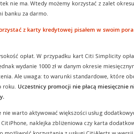
setek nie ma. Wtedy możemy korzystać z zalet okre
mi banku za darmo.
orzystać z karty kredytowej pisałem w swoim pora
sokość opłat. W przypadku kart Citi Simplicity opł
 jednak wydanie 1000 zł w danym okresie miesięczny
acenia. Ale uwaga: to warunki standardowe, które 
o roku.
Uczestnicy promocji nie płacą miesięcznie n
y.
 nie warto aktywować większości usług dodatkowyc
k CitiPhone, naklejka zbliżeniowa czy karta dodatkow
 możliwość korzystania z usługi CitiAlerts w wersj