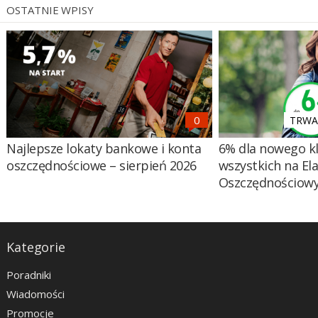
OSTATNIE WPISY
TRWA 
Najlepsze lokaty bankowe i konta
6% dla nowego kl
oszczędnościowe – sierpień 2026
wszystkich na El
Oszczędnościow
Kategorie
Poradniki
Wiadomości
Promocje