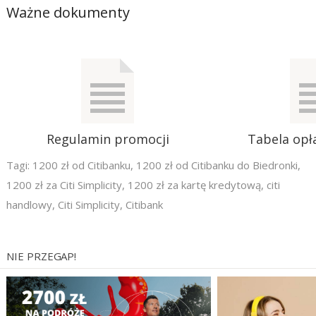
Ważne dokumenty
Regulamin promocji
Tabela opła
Tagi:
1200 zł od Citibanku
,
1200 zł od Citibanku do Biedronki
,
1200 zł za Citi Simplicity
,
1200 zł za kartę kredytową
,
citi
handlowy
,
Citi Simplicity
,
Citibank
NIE PRZEGAP!