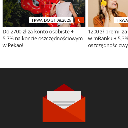
TRWA DO 31.08.2026
TRWA 
Do 2700 zł za konto osobiste +
1200 zł premii za
5,7% na koncie oszczędnościowym
w mBanku + 5,3%
w Pekao!
oszczędnościow