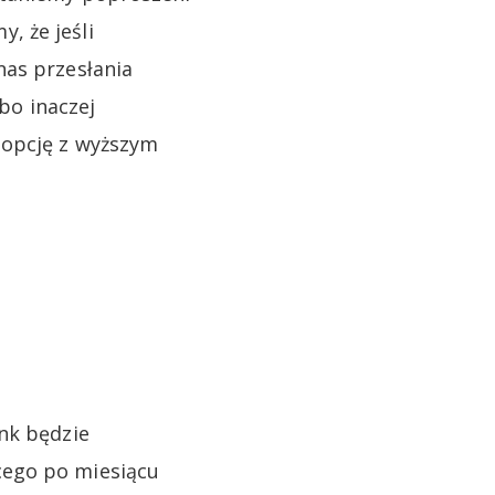
, że jeśli
nas przesłania
bo inaczej
 opcję z wyższym
nk będzie
cego po miesiącu