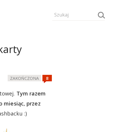
karty
ZAKOŃCZONA
ytowej.
Tym razem
o miesiąc, przez
ashbacku :)