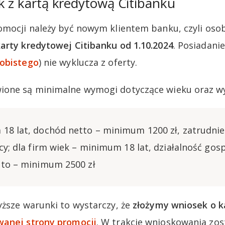
k z kartą kredytową Citibanku
omocji należy być nowym klientem banku, czyli oso
arty kredytowej Citibanku od 1.10.2024
. Posiadani
obistego
) nie wyklucza z oferty.
ione są minimalne wymogi dotyczące wieku oraz w
18 lat, dochód netto – minimum 1200 zł, zatrudnie
cy; dla firm wiek – minimum 18 lat, działalność gos
tto – minimum 2500 zł
yższe warunki to wystarczy, że
złożymy wniosek o k
anej strony promocji
. W trakcie wnioskowania zo