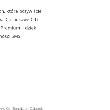
h, które oczywiście
a. Co ciekawe Citi
i Premium – dzięki
mości SMS.
owy
,
Citi Simplicity
,
Citibank