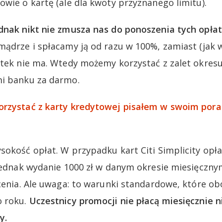
owie o kartę (ale dla kwoty przyznanego limitu).
dnak nikt nie zmusza nas do ponoszenia tych opłat
mądrze i spłacamy ją od razu w 100%, zamiast (jak w
setek nie ma. Wtedy możemy korzystać z zalet okre
mi banku za darmo.
orzystać z karty kredytowej pisałem w swoim pora
sokość opłat. W przypadku kart Citi Simplicity opł
 jednak wydanie 1000 zł w danym okresie miesięczny
acenia. Ale uwaga: to warunki standardowe, które 
o roku.
Uczestnicy promocji nie płacą miesięcznie n
y.