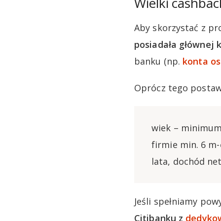
Wielki cashbac
Aby skorzystać z pr
posiadała głównej k
banku (np.
konta os
Oprócz tego postaw
wiek – minimum 
firmie min. 6 m-
lata, dochód ne
Jeśli spełniamy pow
Citibanku z
dedykow