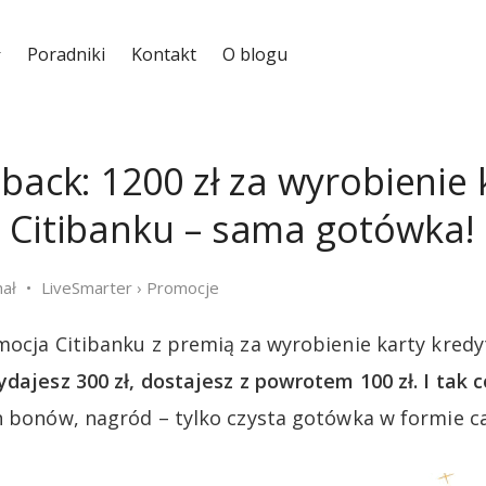
Poradniki
Kontakt
O blogu
back: 1200 zł za wyrobienie 
 Citibanku – sama gotówka!
hał
LiveSmarter
›
Promocje
mocja Citibanku z premią za wyrobienie karty kred
dajesz 300 zł, dostajesz z powrotem 100 zł. I tak c
h bonów, nagród – tylko czysta gotówka w formie c