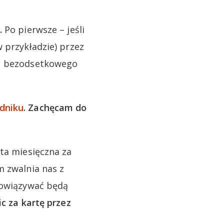
.
Po pierwsze – jeśli
 przykładzie) przez
su bezodsetkowego
dniku
. Zachęcam do
ata miesięczna za
m zwalnia nas z
obowiązywać będą
ic za kartę przez