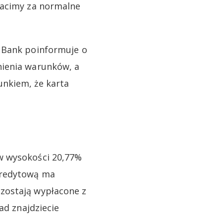
łacimy za normalne
. Bank poinformuje o
nienia warunków, a
unkiem, że karta
w wysokości 20,77%
kredytową ma
zostają wypłacone z
ad znajdziecie