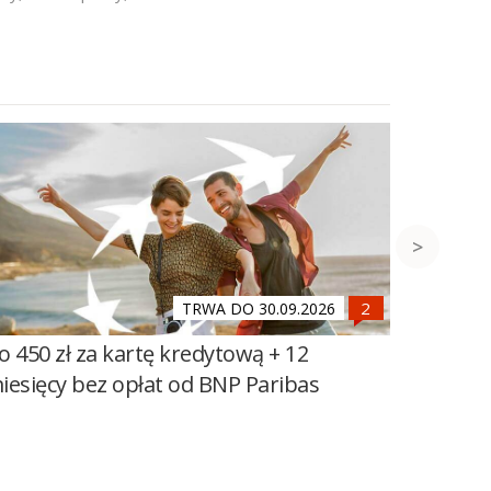
TRWA DO 30.09.2026
o 450 zł za kartę kredytową + 12
Do 600 
iesięcy bez opłat od BNP Paribas
100 zł 
Banku Ś