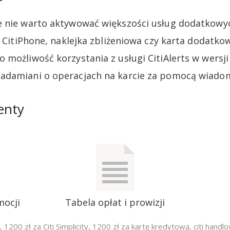
 nie warto aktywować większości usług dodatkowyc
k CitiPhone, naklejka zbliżeniowa czy karta dodatkow
 możliwość korzystania z usługi CitiAlerts w wersj
adamiani o operacjach na karcie za pomocą wiado
enty
mocji
Tabela opłat i prowizji
,
1200 zł za Citi Simplicity
,
1200 zł za kartę kredytową
,
citi handl