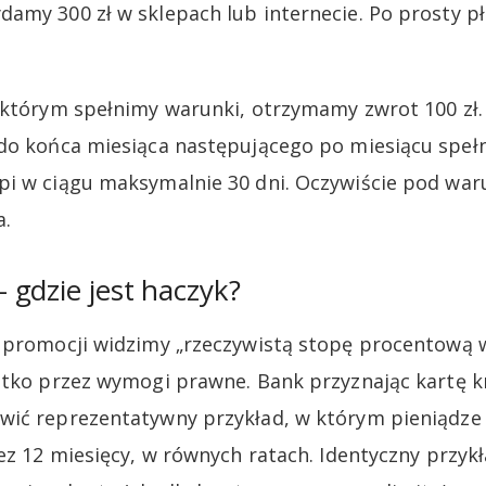
amy 300 zł w sklepach lub internecie. Po prosty p
 którym spełnimy warunki, otrzymamy zwrot 100 zł
do końca miesiąca następującego po miesiącu speł
i w ciągu maksymalnie 30 dni. Oczywiście pod war
a.
gdzie jest haczyk?
e promocji widzimy „rzeczywistą stopę procentową 
ystko przez wymogi prawne. Bank przyznając kartę 
wić reprezentatywny przykład, w którym pieniądze 
ez 12 miesięcy, w równych ratach. Identyczny przykł