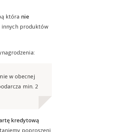
bą która
nie
e innych produktów
ynagrodzenia:
nie w obecnej
podarcza min. 2
artę kredytową
staniemy poproszeni