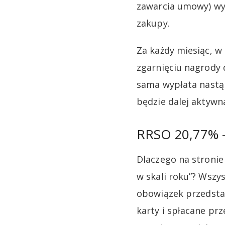
zawarcia umowy) wyd
zakupy.
Za każdy miesiąc, w
zgarnięciu nagrody 
sama wypłata nastąp
będzie dalej aktywn
RRSO 20,77% – 
Dlaczego na stroni
w skali roku”? Wsz
obowiązek przedsta
karty i spłacane prz