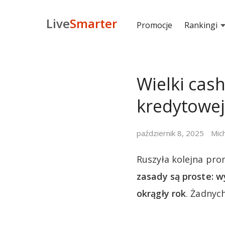
Live
Smarter
Promocje
Rankingi
Wielki cash
kredytowej
październik 8, 2025
Mic
Ruszyła kolejna pro
zasady są proste: wy
okrągły rok
. Żadnyc