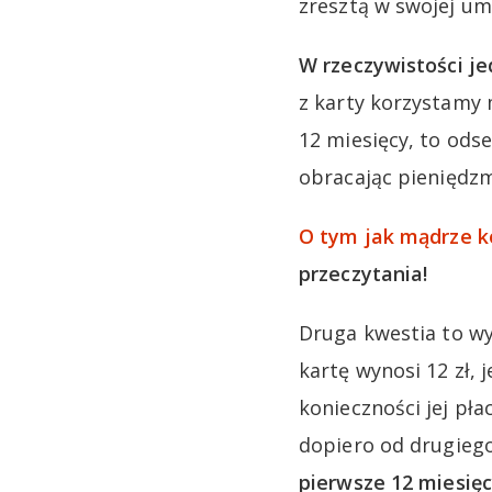
zresztą w swojej um
W rzeczywistości je
z karty korzystamy 
12 miesięcy, to od
obracając pieniędz
O tym jak mądrze k
przeczytania!
Druga kwestia to wy
kartę wynosi 12 zł,
konieczności jej pł
dopiero od drugieg
pierwsze 12 miesięc