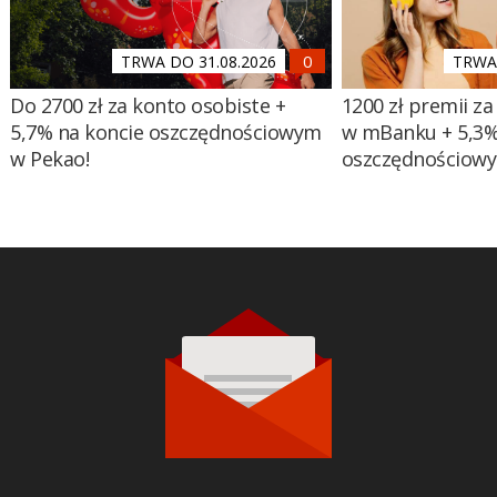
TRWA DO 31.08.2026
TRWA 
Do 2700 zł za konto osobiste +
1200 zł premii za
5,7% na koncie oszczędnościowym
w mBanku + 5,3%
w Pekao!
oszczędnościow