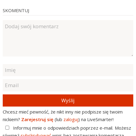
SKOMENTUJ
Wyślij
Chcesz mieć pewność, że nikt inny nie podpisze się twoim
nickiem?
Zarejestruj się
(lub
zaloguj
) na LiveSmarter!
Informuj mnie o odpowiedziach poprzez e-mail. Możesz
również
subskrybować
wpis bez zostawiania komentarza.