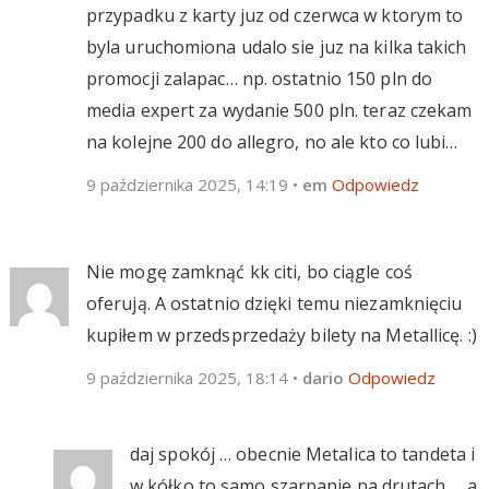
przypadku z karty juz od czerwca w ktorym to
byla uruchomiona udalo sie juz na kilka takich
promocji zalapac… np. ostatnio 150 pln do
media expert za wydanie 500 pln. teraz czekam
na kolejne 200 do allegro, no ale kto co lubi…
9 października 2025, 14:19
•
em
Odpowiedz
Nie mogę zamknąć kk citi, bo ciągle coś
oferują. A ostatnio dzięki temu niezamknięciu
kupiłem w przedsprzedaży bilety na Metallicę. :)
9 października 2025, 18:14
•
dario
Odpowiedz
daj spokój … obecnie Metalica to tandeta i
w kółko to samo szarpanie na drutach … a