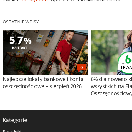
OSTATNIE WPISY
TRWA 
Najlepsze lokaty bankowe i konta
6% dla nowego kl
oszczędnościowe – sierpień 2026
wszystkich na El
Oszczędnościow
Kategorie
Poradniki