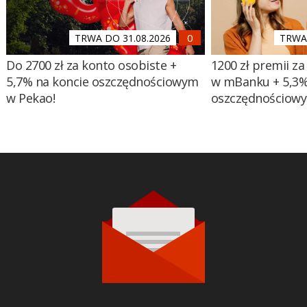
TRWA DO 31.08.2026
TRWA 
Do 2700 zł za konto osobiste +
1200 zł premii za
5,7% na koncie oszczędnościowym
w mBanku + 5,3%
w Pekao!
oszczędnościow