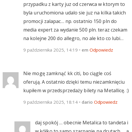
przypadku z karty juz od czerwca w ktorym to
byla uruchomiona udalo sie juz na kilka takich
promocji zalapac… np. ostatnio 150 pln do
media expert za wydanie 500 pln. teraz czekam
na kolejne 200 do allegro, no ale kto co lubi…
9 października 2025, 14:19
•
em
Odpowiedz
Nie mogę zamknąć kk citi, bo ciągle coś
oferują. A ostatnio dzięki temu niezamknięciu
kupiłem w przedsprzedaży bilety na Metallicę. :)
9 października 2025, 18:14
•
dario
Odpowiedz
daj spokój … obecnie Metalica to tandeta i
w kółko to samo szarpanie na drutach … a