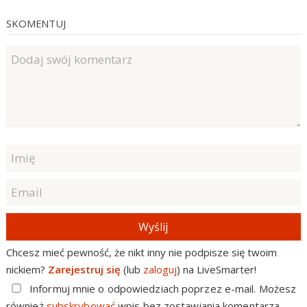
SKOMENTUJ
Wyślij
Chcesz mieć pewność, że nikt inny nie podpisze się twoim
nickiem?
Zarejestruj się
(lub
zaloguj
) na LiveSmarter!
Informuj mnie o odpowiedziach poprzez e-mail. Możesz
również
subskrybować
wpis bez zostawiania komentarza.