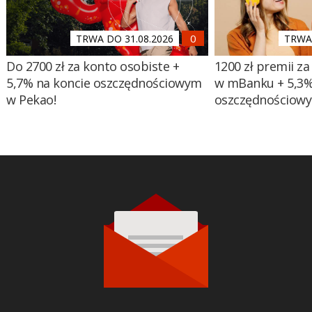
TRWA DO 31.08.2026
TRWA 
Do 2700 zł za konto osobiste +
1200 zł premii za
5,7% na koncie oszczędnościowym
w mBanku + 5,3%
w Pekao!
oszczędnościow