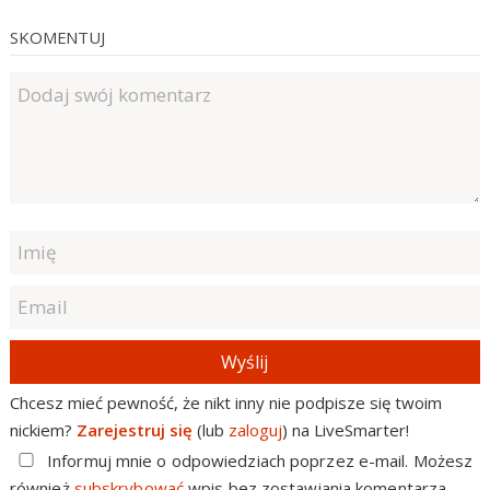
SKOMENTUJ
Wyślij
Chcesz mieć pewność, że nikt inny nie podpisze się twoim
nickiem?
Zarejestruj się
(lub
zaloguj
) na LiveSmarter!
Informuj mnie o odpowiedziach poprzez e-mail. Możesz
również
subskrybować
wpis bez zostawiania komentarza.