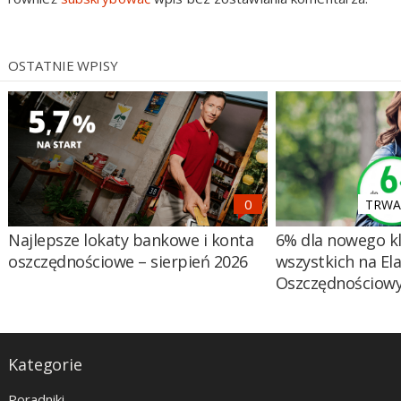
OSTATNIE WPISY
TRWA 
Najlepsze lokaty bankowe i konta
6% dla nowego kl
oszczędnościowe – sierpień 2026
wszystkich na El
Oszczędnościow
Kategorie
Poradniki