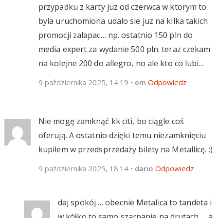
przypadku z karty juz od czerwca w ktorym to
byla uruchomiona udalo sie juz na kilka takich
promocji zalapac… np. ostatnio 150 pln do
media expert za wydanie 500 pln. teraz czekam
na kolejne 200 do allegro, no ale kto co lubi…
9 października 2025, 14:19
•
em
Odpowiedz
Nie mogę zamknąć kk citi, bo ciągle coś
oferują. A ostatnio dzięki temu niezamknięciu
kupiłem w przedsprzedaży bilety na Metallicę. :)
9 października 2025, 18:14
•
dario
Odpowiedz
daj spokój … obecnie Metalica to tandeta i
w kółko to samo szarpanie na drutach … a