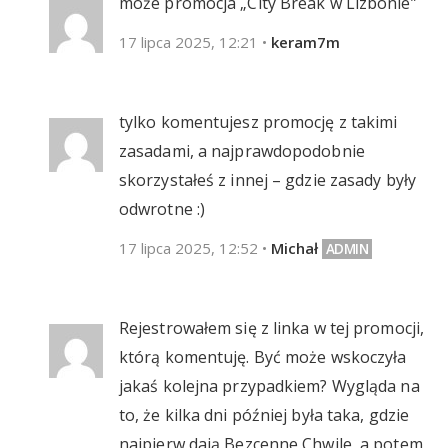
może promocja „City Break w Lizbonie”
17 lipca 2025, 12:21
•
keram7m
tylko komentujesz promocję z takimi
zasadami, a najprawdopodobnie
skorzystałeś z innej – gdzie zasady były
odwrotne :)
17 lipca 2025, 12:52
•
Michał
Rejestrowałem się z linka w tej promocji,
którą komentuję. Być może wskoczyła
jakaś kolejna przypadkiem? Wygląda na
to, że kilka dni później była taka, gdzie
najpierw dają Bezcenne Chwile, a potem