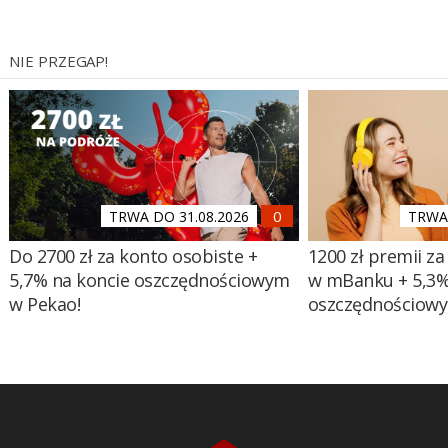
NIE PRZEGAP!
TRWA DO 31.08.2026
TRWA 
Do 2700 zł za konto osobiste +
1200 zł premii za
5,7% na koncie oszczędnościowym
w mBanku + 5,3%
w Pekao!
oszczędnościow