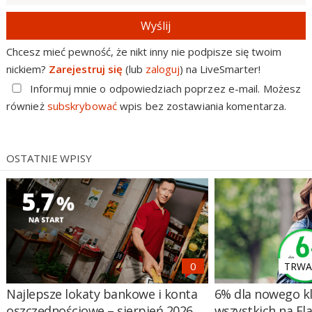
Wyślij
Chcesz mieć pewność, że nikt inny nie podpisze się twoim
nickiem?
Zarejestruj się
(lub
zaloguj
) na LiveSmarter!
Informuj mnie o odpowiedziach poprzez e-mail. Możesz
również
subskrybować
wpis bez zostawiania komentarza.
OSTATNIE WPISY
TRWA 
Najlepsze lokaty bankowe i konta
6% dla nowego kl
oszczędnościowe – sierpień 2026
wszystkich na El