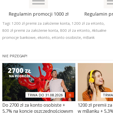
Regulamin promocji 1000 zł
Regulamin pr
Tagi:
1200 zł premii za założenie konta
,
1200 zł za eKonto
,
800 zł premii za założenie konta
,
800 zł za eKonto
,
Aktualne
promocje bankowe
,
ekonto
,
eKonto osobiste
,
mBank
NIE PRZEGAP!
TRWA DO 31.08.2026
TRWA 
Do 2700 zł za konto osobiste +
1200 zł premii za
5,7% na koncie oszczędnościowym
w mBanku + 5,3%