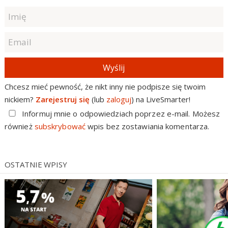
Wyślij
Chcesz mieć pewność, że nikt inny nie podpisze się twoim
nickiem?
Zarejestruj się
(lub
zaloguj
) na LiveSmarter!
Informuj mnie o odpowiedziach poprzez e-mail. Możesz
również
subskrybować
wpis bez zostawiania komentarza.
OSTATNIE WPISY