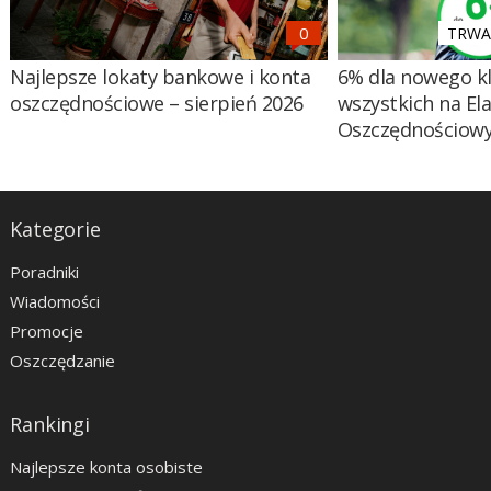
TRWA 
Najlepsze lokaty bankowe i konta
6% dla nowego kl
oszczędnościowe – sierpień 2026
wszystkich na El
Oszczędnościow
Kategorie
Poradniki
Wiadomości
Promocje
Oszczędzanie
Rankingi
Najlepsze konta osobiste