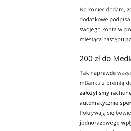
Na koniec dodam, że
dodatkowe podpisani
swojego konta w pr
miesiąca następujące
200 zł do Medi
Tak naprawdę wszys
mBanku z premią do
założyliśmy rachun
automatycznie speł
Pokrywają się bowi
jednorazowego wpływ