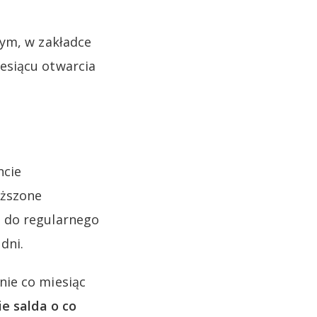
nym, w zakładce
esiącu otwarcia
ncie
yższone
u do regularnego
dni.
nie co miesiąc
e salda o co