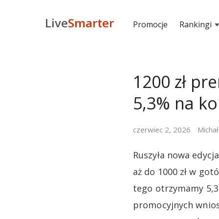
Live
Smarter
Promocje
Rankingi
1200 zł pr
5,3% na k
czerwiec 2, 2026
Michał
Ruszyła nowa edycj
aż do 1000 zł w got
tego otrzymamy 5,3%
promocyjnych wniosk