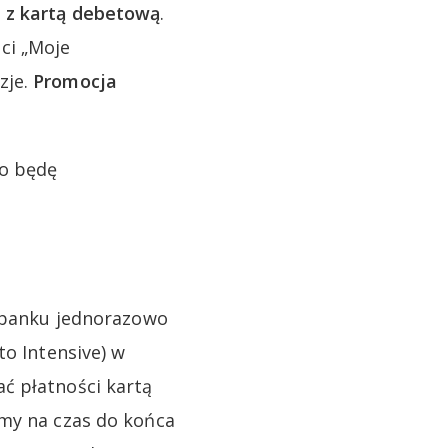
 z kartą debetową
.
ci „Moje
zje.
Promocja
to będę
o banku jednorazowo
to Intensive) w
ć płatności kartą
amy na czas do końca