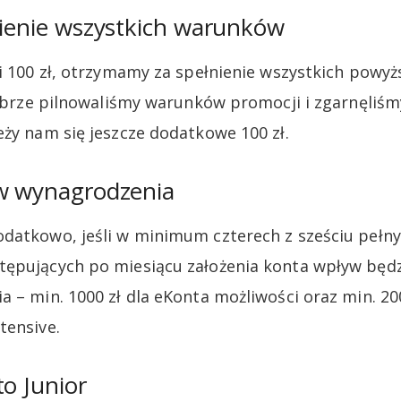
nienie wszystkich warunków
li 100 zł, otrzymamy za spełnienie wszystkich pow
 dobrze pilnowaliśmy warunków promocji i zgarnęliśm
eży nam się jeszcze dodatkowe 100 zł.
yw wynagrodzenia
datkowo, jeśli w minimum czterech z sześciu pełny
ępujących po miesiącu założenia konta wpływ będz
a – min. 1000 zł dla eKonta możliwości oraz min. 20
tensive.
to Junior