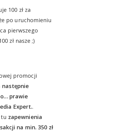
je 100 zł za
 że po uruchomieniu
ńca pierwszego
00 zł nasze ;)
owej promocji
a następnie
 to… prawie
edia Expert.
.
 tu
zapewnienia
akcji na min. 350 zł