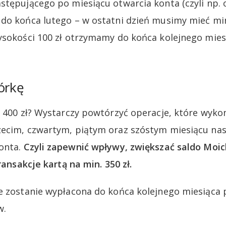
stępującego po miesiącu otwarcia konta (czyli np. 
do końca lutego – w ostatni dzień musimy mieć min
ysokości 100 zł otrzymamy do końca kolejnego mies
órkę
e 400 zł? Wystarczy powtórzyć operacje, które wyk
zecim, czwartym, piątym oraz szóstym miesiącu na
konta.
Czyli zapewnić wpływy, zwiększać saldo Moic
transakcje kartą na min. 350 zł.
e zostanie wypłacona do końca kolejnego miesiąca 
w.