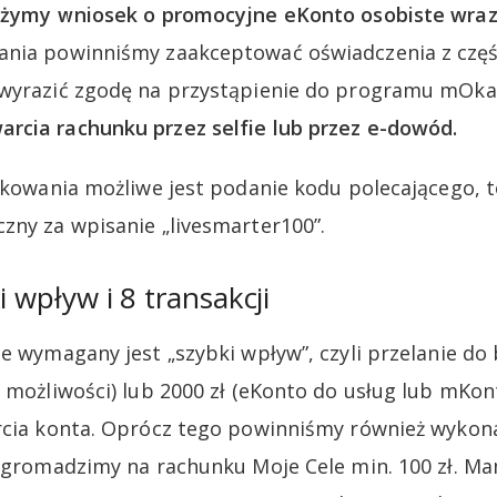
łożymy wniosek o promocyjne eKonto osobiste wraz
ania powinniśmy zaakceptować oświadczenia z częś
 wyrazić zgodę na przystąpienie do programu mOka
rcia rachunku przez selfie lub przez e-dowód.
oskowania możliwe jest podanie kodu polecającego, 
zny za wpisanie „livesmarter100”.
i wpływ i 8 transakcji
ze wymagany jest „szybki wpływ”, czyli przelanie d
o możliwości) lub 2000 zł (eKonto do usług lub mKon
rcia konta. Oprócz tego powinniśmy również wykona
 zgromadzimy na rachunku Moje Cele min. 100 zł. M