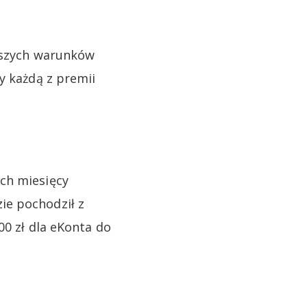
yższych warunków
y każdą z premii
ch miesięcy
ie pochodził z
00 zł dla eKonta do