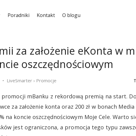
Poradniki
Kontakt
O blogu
emii za założenie eKonta w 
oncie oszczędnościowym
LiveSmarter
›
Promocje
T
a promocji mBanku z rekordową premią na start. D
ówce za założenie konta oraz 200 zł w bonach Media
 na koncie oszczędnościowym Moje Cele. Warto się
ów jest ograniczona, a promocja tego typu zawsze