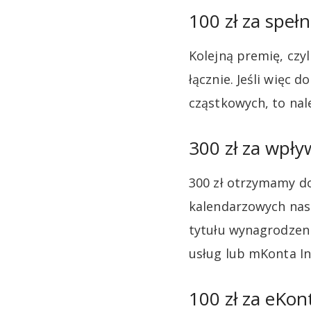
100 zł za speł
Kolejną premię, czy
łącznie. Jeśli więc
cząstkowych, to nal
300 zł za wpł
300 zł otrzymamy do
kalendarzowych nast
tytułu wynagrodzeni
usług lub mKonta In
100 zł za eKon