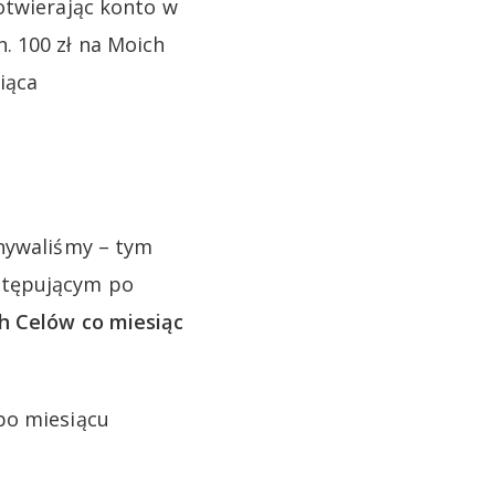
otwierając konto w
. 100 zł na Moich
iąca
onywaliśmy – tym
stępującym po
h Celów co miesiąc
po miesiącu