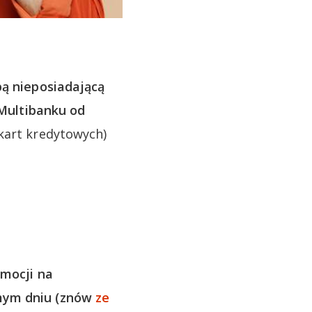
ą nieposiadającą
Multibanku od
kart kredytowych)
omocji na
amym dniu (znów
ze