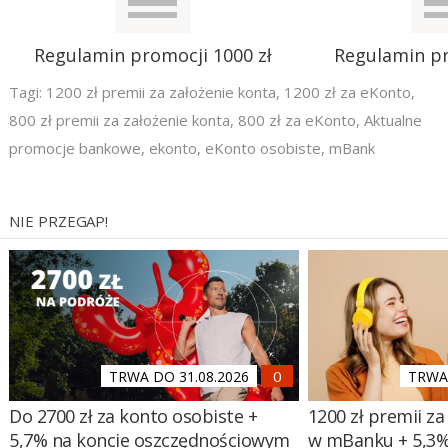
Regulamin promocji 1000 zł
Regulamin pr
Tagi:
1200 zł premii za założenie konta
,
1200 zł za eKonto
,
800 zł premii za założenie konta
,
800 zł za eKonto
,
Aktualne
promocje bankowe
,
ekonto
,
eKonto osobiste
,
mBank
NIE PRZEGAP!
TRWA DO 31.08.2026
TRWA 
Do 2700 zł za konto osobiste +
1200 zł premii za
5,7% na koncie oszczędnościowym
w mBanku + 5,3%