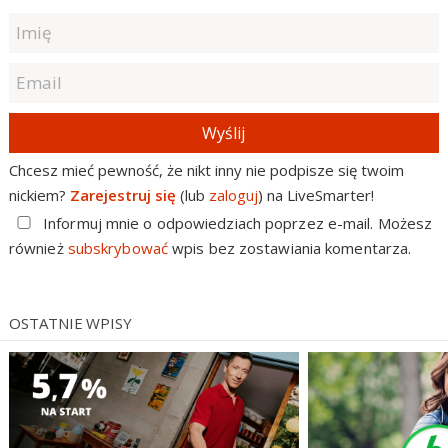
Wyślij
Chcesz mieć pewność, że nikt inny nie podpisze się twoim
nickiem?
Zarejestruj się
(lub
zaloguj
) na LiveSmarter!
Informuj mnie o odpowiedziach poprzez e-mail. Możesz
również
subskrybować
wpis bez zostawiania komentarza.
OSTATNIE WPISY