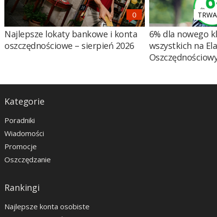
TRWA 
Najlepsze lokaty bankowe i konta
6% dla nowego kl
oszczędnościowe – sierpień 2026
wszystkich na El
Oszczędnościow
Kategorie
Poradniki
Wiadomości
Promocje
Oszczędzanie
Rankingi
Najlepsze konta osobiste