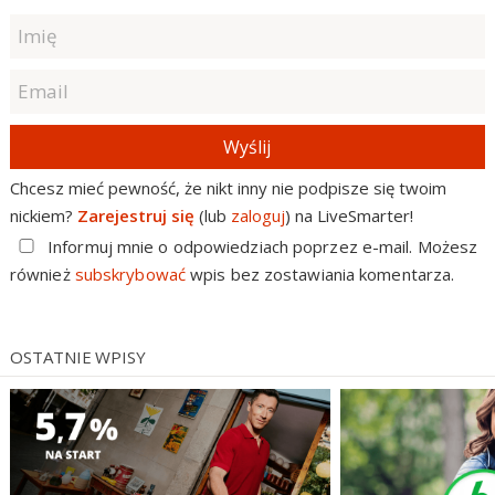
Wyślij
Chcesz mieć pewność, że nikt inny nie podpisze się twoim
nickiem?
Zarejestruj się
(lub
zaloguj
) na LiveSmarter!
Informuj mnie o odpowiedziach poprzez e-mail. Możesz
również
subskrybować
wpis bez zostawiania komentarza.
OSTATNIE WPISY