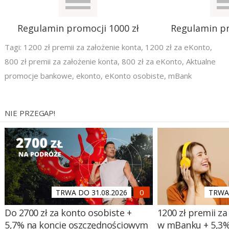
Regulamin promocji 1000 zł
Regulamin pr
Tagi:
1200 zł premii za założenie konta
,
1200 zł za eKonto
,
800 zł premii za założenie konta
,
800 zł za eKonto
,
Aktualne
promocje bankowe
,
ekonto
,
eKonto osobiste
,
mBank
NIE PRZEGAP!
TRWA DO 31.08.2026
TRWA 
Do 2700 zł za konto osobiste +
1200 zł premii za
5,7% na koncie oszczędnościowym
w mBanku + 5,3%