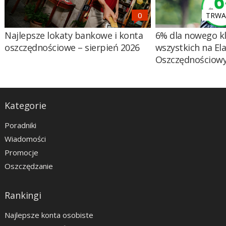
TRWA 
Najlepsze lokaty bankowe i konta
6% dla nowego kl
oszczędnościowe – sierpień 2026
wszystkich na El
Oszczędnościow
Kategorie
Poradniki
Wiadomości
Promocje
Oszczędzanie
Rankingi
Najlepsze konta osobiste