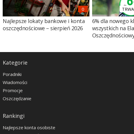
TRWA 
Najlepsze lokaty bankowe i konta
6% dla nowego kl
oszczędnościowe – sierpień 2026
wszystkich na El
Oszczędnościow
Kategorie
Poradniki
Wiadomości
Promocje
Oszczędzanie
Rankingi
Najlepsze konta osobiste