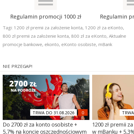
Regulamin promocji 1000 zł
Regulamin pr
Tagi:
1200 zł premii za założenie konta
,
1200 zł za eKonto
,
800 zł premii za założenie konta
,
800 zł za eKonto
,
Aktualne
promocje bankowe
,
ekonto
,
eKonto osobiste
,
mBank
NIE PRZEGAP!
TRWA DO 31.08.2026
TRWA 
Do 2700 zł za konto osobiste +
1200 zł premii za
5,7% na koncie oszczędnościowym
w mBanku + 5,3%