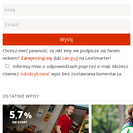
Wyślij
Chcesz mieć pewność, że nikt inny nie podpisze się twoim
nickiem?
Zarejestruj się
(lub
zaloguj
) na LiveSmarter!
Informuj mnie o odpowiedziach poprzez e-mail. Możesz
również
subskrybować
wpis bez zostawiania komentarza.
OSTATNIE WPISY