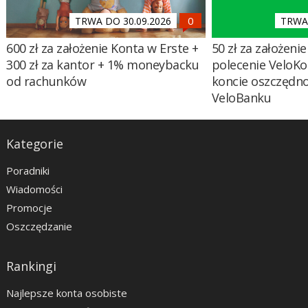
TRWA DO 30.09.2026
TRWA 
600 zł za założenie Konta w Erste +
50 zł za założenie 
300 zł za kantor + 1% moneybacku
polecenie VeloKo
od rachunków
koncie oszczędn
VeloBanku
Kategorie
Poradniki
Wiadomości
Promocje
Oszczędzanie
Rankingi
Najlepsze konta osobiste