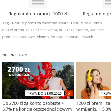
Regulamin promocji 1000 zł
Regulamin pr
Tagi:
1200 zł premii za założenie konta
,
1200 zł za eKonto
,
800 zł premii za założenie konta
,
800 zł za eKonto
,
Aktualne
promocje bankowe
,
ekonto
,
eKonto osobiste
,
mBank
NIE PRZEGAP!
TRWA DO 31.08.2026
TRWA 
Do 2700 zł za konto osobiste +
1200 zł premii za
5,7% na koncie oszczędnościowym
w mBanku + 5,3%