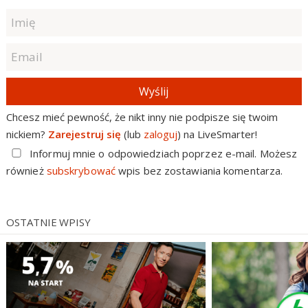
Wyślij
Chcesz mieć pewność, że nikt inny nie podpisze się twoim
nickiem?
Zarejestruj się
(lub
zaloguj
) na LiveSmarter!
Informuj mnie o odpowiedziach poprzez e-mail. Możesz
również
subskrybować
wpis bez zostawiania komentarza.
OSTATNIE WPISY