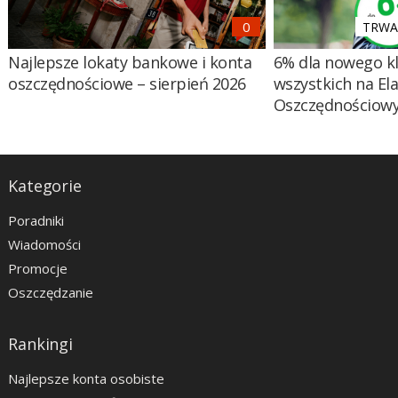
TRWA 
Najlepsze lokaty bankowe i konta
6% dla nowego kl
oszczędnościowe – sierpień 2026
wszystkich na El
Oszczędnościow
Kategorie
Poradniki
Wiadomości
Promocje
Oszczędzanie
Rankingi
Najlepsze konta osobiste