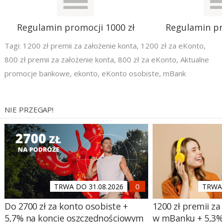
Regulamin promocji 1000 zł
Regulamin pr
Tagi:
1200 zł premii za założenie konta
,
1200 zł za eKonto
,
800 zł premii za założenie konta
,
800 zł za eKonto
,
Aktualne
promocje bankowe
,
ekonto
,
eKonto osobiste
,
mBank
NIE PRZEGAP!
TRWA DO 31.08.2026
TRWA 
Do 2700 zł za konto osobiste +
1200 zł premii za
5,7% na koncie oszczędnościowym
w mBanku + 5,3%