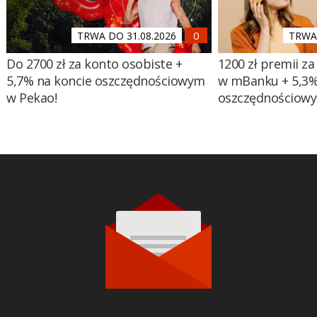
TRWA DO 31.08.2026
TRWA 
Do 2700 zł za konto osobiste +
1200 zł premii za
5,7% na koncie oszczędnościowym
w mBanku + 5,3%
w Pekao!
oszczędnościow