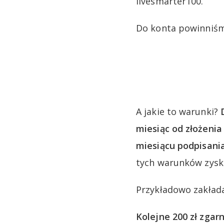
livesmarter100.
Do konta powinniśm
A jakie to warunki?
miesiąc od złożenia
miesiącu podpisani
tych warunków zysk
Przykładowo zakłada
Kolejne 200 zł zgar