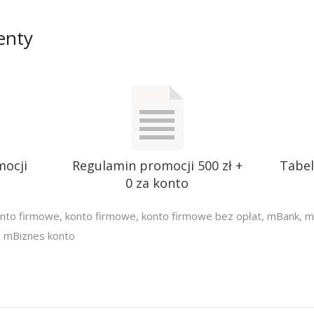
enty
mocji
Regulamin promocji 500 zł +
Tabel
0 za konto
onto firmowe
,
konto firmowe
,
konto firmowe bez opłat
,
mBank
,
m
a mBiznes konto