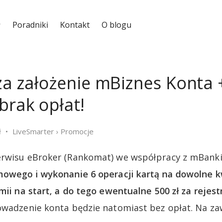
Poradniki
Kontakt
O blogu
 za założenie mBiznes Konta 
brak opłat!
ł
LiveSmarter
›
Promocje
erwisu eBroker (Rankomat) we współpracy z mBank
rmowego i wykonanie 6 operacji kartą na dowolne
mii na start, a do tego ewentualne 500 zł za rejestr
wadzenie konta będzie natomiast bez opłat. Na zaw