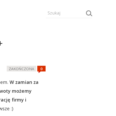
+
ZAKOŃCZONA
iem.
W zamian za
 kwoty możemy
ację firmy i
sze :)