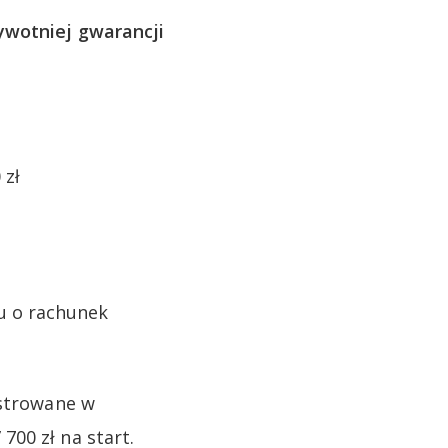
ywotniej gwarancji
 zł
ku o rachunek
estrowane w
00 zł na start.