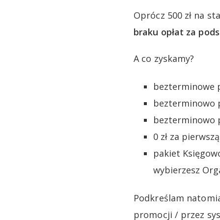
Oprócz 500 zł na s
braku opłat za pod
A co zyskamy?
bezterminowe p
bezterminowo p
bezterminowo p
0 zł za pierwsz
pakiet Księgowo
wybierzesz Org
Podkreślam natomias
promocji / przez sy