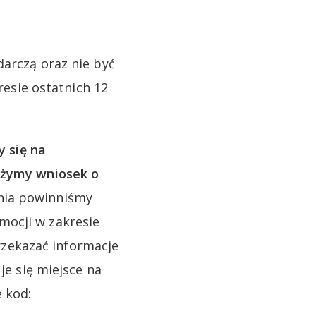
darczą oraz nie być
sie ostatnich 12
y się na
łożymy wniosek o
nia powinniśmy
mocji w zakresie
zekazać informacje
je się miejsce na
e kod: