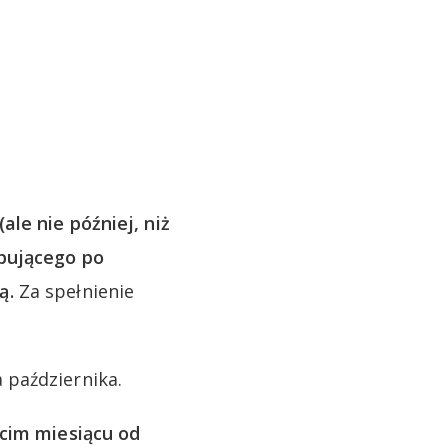
le nie później, niż
ępującego po
ą.
Za spełnienie
 października.
ecim miesiącu od