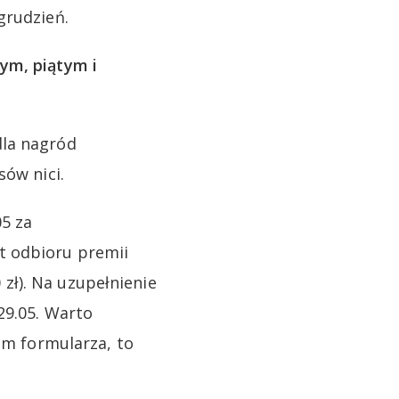
grudzień.
ym, piątym i
dla nagród
sów nici.
05 za
t odbioru premii
zł). Na uzupełnienie
29.05. Warto
iem formularza, to