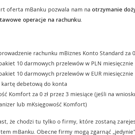
tart oferta mBanku pozwala nam na
otrzymanie doż
stawowe operacje na rachunku
.
rowadzenie rachunku mBiznes Konto Standard za 0
akiet 10 darmowych przelewów w PLN miesięcznie
akiet 10 darmowych przelewów w EUR miesięcznie
ą kartę debetową do konta
ść Komfort za 0 zł przez 3 miesiące (jeśli na wnios
anizer lub mKsięgowość Komfort)
t, że chodzi tu tylko o firmy, które zostaną zarej
stem mBanku. Obecne firmy mogą zgarnąć „jedynie” 7