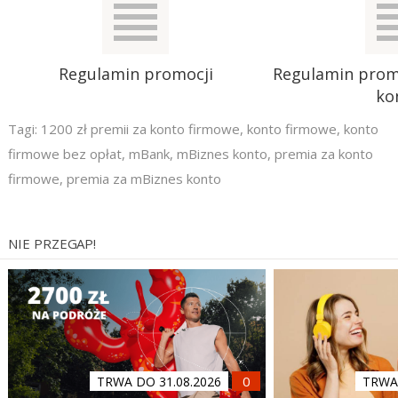
Regulamin promocji
Regulamin promo
ko
Tagi:
1200 zł premii za konto firmowe
,
konto firmowe
,
konto
firmowe bez opłat
,
mBank
,
mBiznes konto
,
premia za konto
firmowe
,
premia za mBiznes konto
NIE PRZEGAP!
TRWA DO 31.08.2026
TRWA 