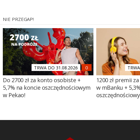
NIE PRZEGAP!
TRWA DO 31.08.2026
TRWA 
Do 2700 zł za konto osobiste +
1200 zł premii za
5,7% na koncie oszczędnościowym
w mBanku + 5,3%
w Pekao!
oszczędnościow