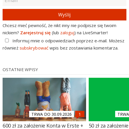
Wyślij
Chcesz mieć pewność, że nikt inny nie podpisze się twoim
nickiem?
Zarejestruj się
(lub
zaloguj
) na LiveSmarter!
Informuj mnie o odpowiedziach poprzez e-mail. Możesz
również
subskrybować
wpis bez zostawiania komentarza.
OSTATNIE WPISY
TRWA DO 30.09.2026
TRWA 
600 zł za założenie Konta w Erste +
50 zł za założenie 