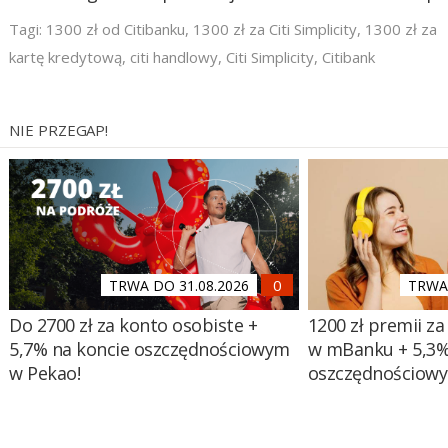
Tagi:
1300 zł od Citibanku
,
1300 zł za Citi Simplicity
,
1300 zł za
kartę kredytową
,
citi handlowy
,
Citi Simplicity
,
Citibank
NIE PRZEGAP!
TRWA DO 31.08.2026
TRWA 
Do 2700 zł za konto osobiste +
1200 zł premii za
5,7% na koncie oszczędnościowym
w mBanku + 5,3%
w Pekao!
oszczędnościow