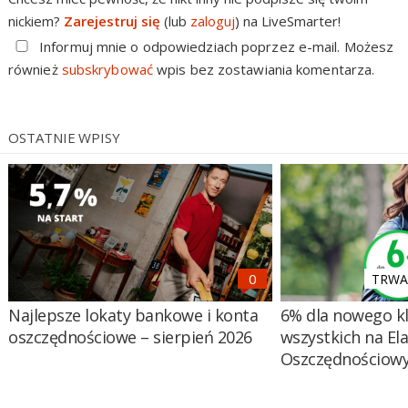
nickiem?
Zarejestruj się
(lub
zaloguj
) na LiveSmarter!
Informuj mnie o odpowiedziach poprzez e-mail. Możesz
również
subskrybować
wpis bez zostawiania komentarza.
OSTATNIE WPISY
TRWA 
Najlepsze lokaty bankowe i konta
6% dla nowego kl
oszczędnościowe – sierpień 2026
wszystkich na El
Oszczędnościow