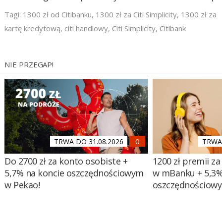
Tagi:
1300 zł od Citibanku
,
1300 zł za Citi Simplicity
,
1300 zł za
kartę kredytową
,
citi handlowy
,
Citi Simplicity
,
Citibank
NIE PRZEGAP!
TRWA DO 31.08.2026
TRWA 
Do 2700 zł za konto osobiste +
1200 zł premii za
5,7% na koncie oszczędnościowym
w mBanku + 5,3%
w Pekao!
oszczędnościow