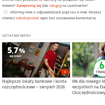
nickiem?
Zarejestruj się
(lub
zaloguj
) na LiveSmarter!
Informuj mnie o odpowiedziach poprzez e-mail. Możesz
również
subskrybować
wpis bez zostawiania komentarza.
OSTATNIE WPISY
TRWA 
Najlepsze lokaty bankowe i konta
6% dla nowego kl
oszczędnościowe – sierpień 2026
wszystkich na El
Oszczędnościow