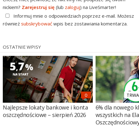
nickiem?
Zarejestruj się
(lub
zaloguj
) na LiveSmarter!
Informuj mnie o odpowiedziach poprzez e-mail. Możesz
również
subskrybować
wpis bez zostawiania komentarza.
OSTATNIE WPISY
TRWA 
Najlepsze lokaty bankowe i konta
6% dla nowego kl
oszczędnościowe – sierpień 2026
wszystkich na El
Oszczędnościow