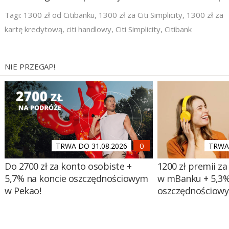
Tagi:
1300 zł od Citibanku
,
1300 zł za Citi Simplicity
,
1300 zł za
kartę kredytową
,
citi handlowy
,
Citi Simplicity
,
Citibank
NIE PRZEGAP!
TRWA DO 31.08.2026
TRWA 
Do 2700 zł za konto osobiste +
1200 zł premii za
5,7% na koncie oszczędnościowym
w mBanku + 5,3%
w Pekao!
oszczędnościow