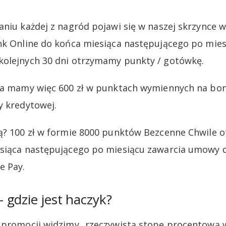
aniu każdej z nagród pojawi się w naszej skrzynce 
nk Online do końca miesiąca następującego po mies
kolejnych 30 dni otrzymamy punkty / gotówkę.
ia mamy więc 600 zł w punktach wymiennych na bon
y kredytowej.
ą? 100 zł w formie 8000 punktów Bezcenne Chwile o
esiąca następującego po miesiącu zawarcia umowy 
e Pay.
gdzie jest haczyk?
e promocji widzimy „rzeczywistą stopę procentową 