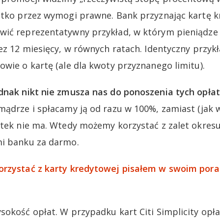
ystko przez wymogi prawne. Bank przyznając kartę 
wić reprezentatywny przykład, w którym pieniądze 
ez 12 miesięcy, w równych ratach. Identyczny przykł
owie o kartę (ale dla kwoty przyznanego limitu).
dnak nikt nie zmusza nas do ponoszenia tych opłat
mądrze i spłacamy ją od razu w 100%, zamiast (jak w
setek nie ma. Wtedy możemy korzystać z zalet okre
mi banku za darmo.
orzystać z karty kredytowej pisałem w swoim pora
sokość opłat. W przypadku kart Citi Simplicity opł