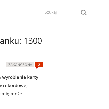
banku: 1300
ZAKOŃCZONA
 wyrobienie karty
o w rekordowej
remię może