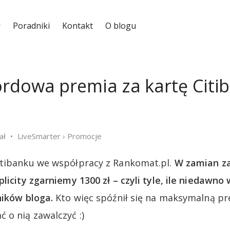
Poradniki
Kontakt
O blogu
rdowa premia za kartę Citi
ał
LiveSmarter
›
Promocje
itibanku we współpracy z Rankomat.pl.
W zamian za
licity zgarniemy 1300 zł – czyli tyle, ile niedawn
ników bloga.
Kto więc spóźnił się na maksymalną p
o nią zawalczyć :)