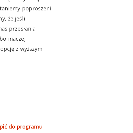
staniemy poproszeni
, że jeśli
nas przesłania
bo inaczej
 opcję z wyższym
ąpić do programu