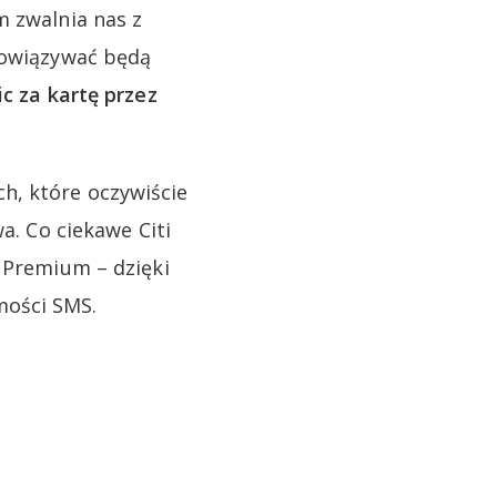
m zwalnia nas z
obowiązywać będą
ic za kartę przez
h, które oczywiście
a. Co ciekawe Citi
i Premium – dzięki
mości SMS.