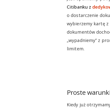
Citibanku z
dedykow
o dostarczenie doku
wybierzemy kartę z 
dokumentów dochodo
„wypadniemy” z prom
limitem.
Proste warunki
Kiedy już otrzymam