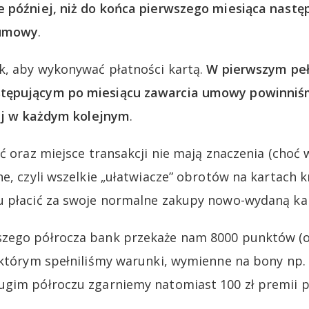
e później, niż do końca pierwszego miesiąca nastę
 umowy
.
k, aby wykonywać płatności kartą.
W pierwszym pe
tępującym po miesiącu zawarcia umowy powinniśm
iej w każdym kolejnym
.
ć oraz miejsce transakcji nie mają znaczenia (choć 
ne, czyli wszelkie „ułatwiacze” obrotów na kartach 
 płacić za swoje normalne zakupy nowo-wydaną kartą
zego półrocza bank przekaże nam 8000 punktów (o w
 którym spełniliśmy warunki, wymienne na bony np. C
gim półroczu zgarniemy natomiast 100 zł premii p