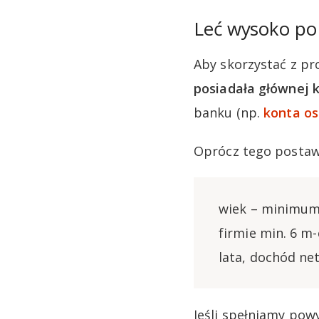
Leć wysoko po 
Aby skorzystać z pr
posiadała głównej k
banku (np.
konta os
Oprócz tego postaw
wiek – minimum 
firmie min. 6 m-
lata, dochód ne
Jeśli spełniamy pow