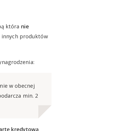
bą która
nie
e innych produktów
ynagrodzenia:
nie w obecnej
podarcza min. 2
artę kredytową