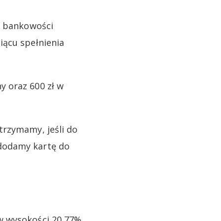
w bankowości
iącu spełnienia
y oraz 600 zł w
trzymamy, jeśli do
dodamy kartę do
w wysokości 20,77%