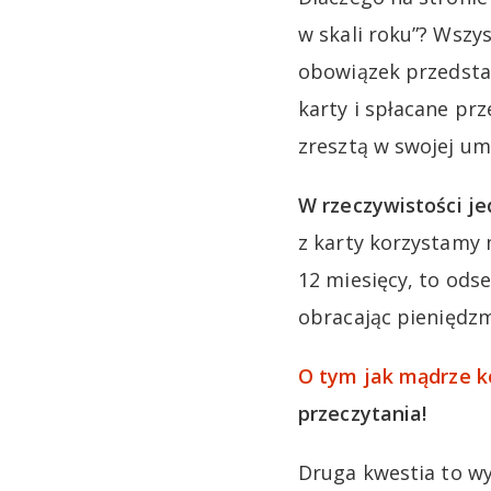
w skali roku”? Wsz
obowiązek przedsta
karty i spłacane prz
zresztą w swojej um
W rzeczywistości je
z karty korzystamy 
12 miesięcy, to od
obracając pieniędz
O tym jak mądrze k
przeczytania!
Druga kwestia to wy