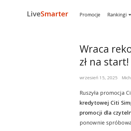
Live
Smarter
Promocje
Rankingi
Wraca reko
zł na start!
wrzesień 15, 2025
Mich
Ruszyła promocja C
kredytowej Citi Simp
promocji dla czytel
ponownie spróbować 