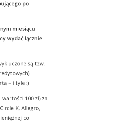
pującego po
łnym miesiącu
y wydać łącznie
wykluczone są tzw.
kredytowych).
 – i tyle :)
artości 100 zł) za
ircle K, Allegro,
ieniężnej co