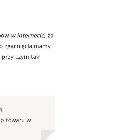
upów
w internecie
, za
Do zgarnięcia mamy
– przy czym tak
h
up towaru w