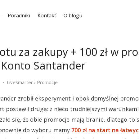
Poradniki
Kontakt
O blogu
rotu za zakupy + 100 zł w pr
 Konto Santander
LiveSmarter
›
Promocje
tander zrobił eksperyment i obok domyślnej promoc
rt postawił drugą: z nieco trudniejszymi warunkami
ało się, że obie promocje mają branie, dlatego t
 Ponownie do wyboru mamy
700 zł na start na łatwy