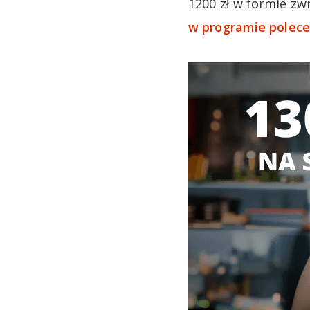
1200 zł w formie zw
w programie polec