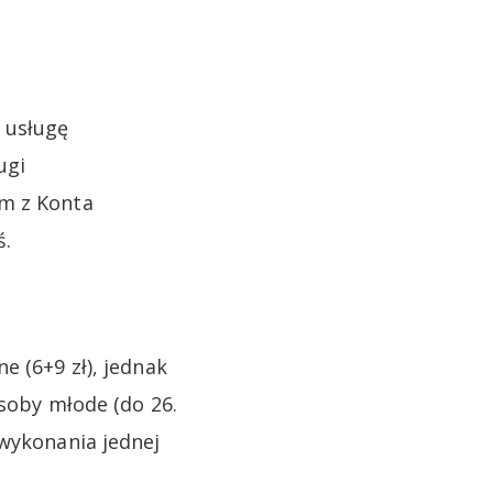
 usługę
ugi
em z Konta
ś.
e (6+9 zł), jednak
Osoby młode (do 26.
 wykonania jednej