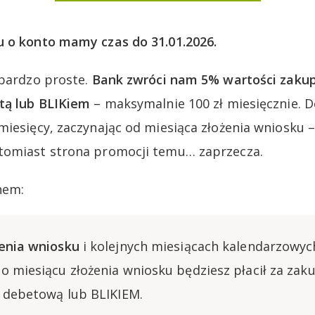
u o konto mamy czas do 31.01.2026.
 bardzo proste.
Bank zwróci nam 5% wartości zak
tą lub BLIKiem
– maksymalnie 100 zł miesięcznie. 
miesięcy, zaczynając od miesiąca złożenia wniosku 
tomiast strona promocji temu… zaprzecza.
nem:
enia wniosku
i kolejnych miesiącach kalendarzowyc
o miesiącu złożenia wniosku będziesz płacił za zak
ą debetową lub BLIKIEM.