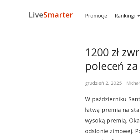
Live
Smarter
Promocje
Rankingi
1200 zł zw
poleceń za
grudzień 2, 2025
Michał
W październiku San
łatwą premią na sta
wysoką premią. Okaz
odsłonie zimowej.