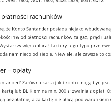
 7995, 7800, 7801, 7802, 9406, 4829, 6051, 6012.
płatności rachunków
ę, że Konto Santander posiada niejako wbudowaną
ści 1% od płatności rachunków za gaz, prąd i usł
Wystarczy więc opłacać faktury tego typu przelew
dda nam nieco od siebie. Niewiele, ale zawsze to co
r – opłaty
Santander? Zarówno karta jak i konto mogą być płatn
 kartą lub BLIKiem na min. 300 zł zwalnia z opłat. 
ają bezpłatnie, a za kartę nie płacą pod warunkiem