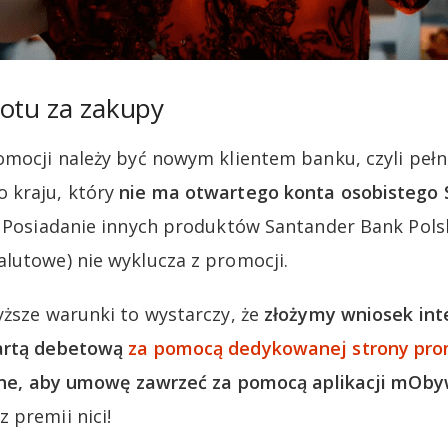
rotu za zakupy
omocji należy być nowym klientem banku, czyli peł
 kraju, który
nie ma otwartego konta osobistego
. Posiadanie innych produktów Santander Bank Polsk
lutowe) nie wyklucza z promocji.
yższe warunki to wystarczy, że
złożymy wniosek int
kartą debetową
za pomocą dedykowanej strony pro
otne, aby umowę zawrzeć za pomocą aplikacji mObyw
 premii nici!