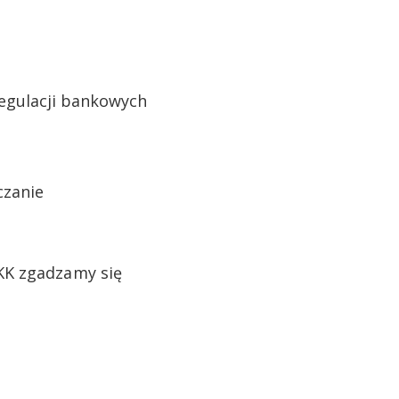
regulacji bankowych
rczanie
KK zgadzamy się