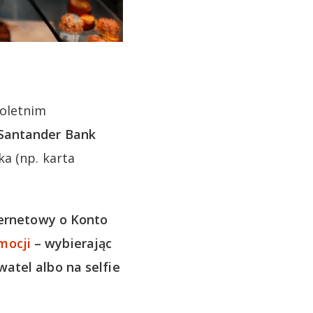
noletnim
 Santander Bank
a (np. karta
ernetowy o Konto
mocji
– wybierając
atel albo na selfie