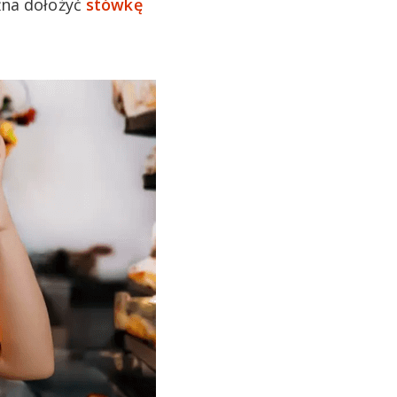
żna dołożyć
stówkę