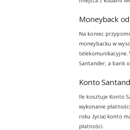
miejsca z kodami MCC
Moneyback od 
Na koniec przypomn
moneybacku w wysoko
telekomunikacyjne. 
Santander, a bank o
Konto Santande
Ile kosztuje Konto 
wykonanie płatności
roku życia) konto m
płatności.