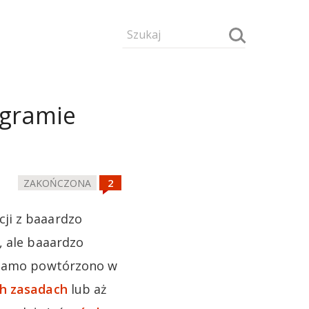
ogramie
ZAKOŃCZONA
ji z baaardzo
, ale baaardzo
o samo powtórzono w
ch zasadach
lub aż