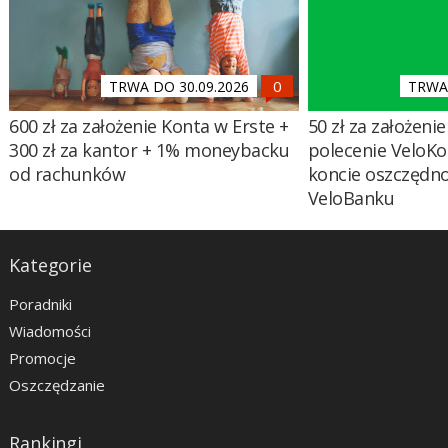
TRWA DO 30.09.2026
TRWA 
600 zł za założenie Konta w Erste +
50 zł za założenie 
300 zł za kantor + 1% moneybacku
polecenie VeloKo
od rachunków
koncie oszczędn
VeloBanku
Kategorie
Poradniki
Wiadomości
Promocje
Oszczędzanie
Rankingi