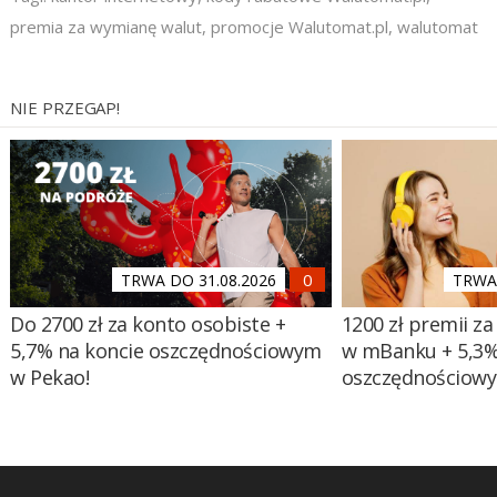
premia za wymianę walut
,
promocje Walutomat.pl
,
walutomat
NIE PRZEGAP!
TRWA DO 31.08.2026
TRWA 
Do 2700 zł za konto osobiste +
1200 zł premii za
5,7% na koncie oszczędnościowym
w mBanku + 5,3%
w Pekao!
oszczędnościow