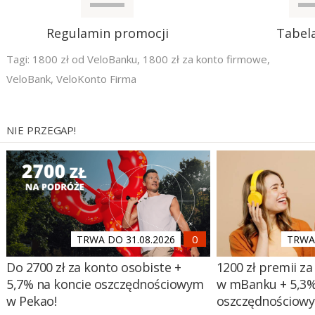
Regulamin promocji
Tabel
Tagi:
1800 zł od VeloBanku
,
1800 zł za konto firmowe
,
VeloBank
,
VeloKonto Firma
NIE PRZEGAP!
TRWA DO 31.08.2026
TRWA 
Do 2700 zł za konto osobiste +
1200 zł premii za
5,7% na koncie oszczędnościowym
w mBanku + 5,3%
w Pekao!
oszczędnościow