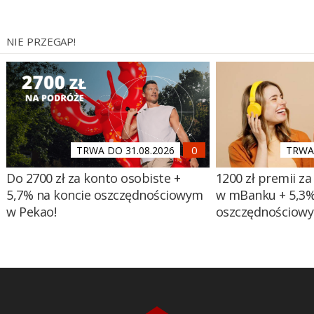
NIE PRZEGAP!
TRWA DO 31.08.2026
TRWA 
Do 2700 zł za konto osobiste +
1200 zł premii za
5,7% na koncie oszczędnościowym
w mBanku + 5,3%
w Pekao!
oszczędnościow