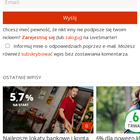
Wyślij
Chcesz mieć pewność, że nikt inny nie podpisze się twoim
nickiem?
Zarejestruj się
(lub
zaloguj
) na LiveSmarter!
Informuj mnie o odpowiedziach poprzez e-mail. Możesz
również
subskrybować
wpis bez zostawiania komentarza.
OSTATNIE WPISY
TRWA 
Najlepsze lokaty bankowe i konta
6% dla nowego kl