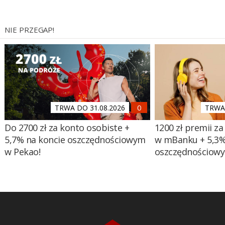
NIE PRZEGAP!
TRWA DO 31.08.2026
TRWA 
Do 2700 zł za konto osobiste +
1200 zł premii za
5,7% na koncie oszczędnościowym
w mBanku + 5,3%
w Pekao!
oszczędnościow