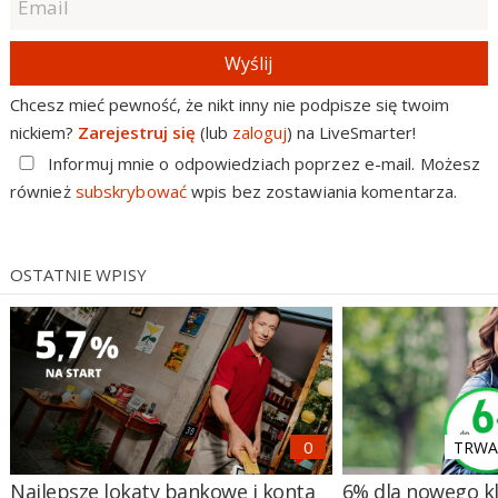
Wyślij
Chcesz mieć pewność, że nikt inny nie podpisze się twoim
nickiem?
Zarejestruj się
(lub
zaloguj
) na LiveSmarter!
Informuj mnie o odpowiedziach poprzez e-mail. Możesz
również
subskrybować
wpis bez zostawiania komentarza.
OSTATNIE WPISY
TRWA 
Najlepsze lokaty bankowe i konta
6% dla nowego kl