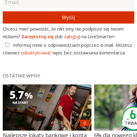
Wyślij
Chcesz mieć pewność, że nikt inny nie podpisze się twoim
nickiem?
Zarejestruj się
(lub
zaloguj
) na LiveSmarter!
Informuj mnie o odpowiedziach poprzez e-mail. Możesz
również
subskrybować
wpis bez zostawiania komentarza.
OSTATNIE WPISY
TRWA 
Najlepsze lokaty bankowe i konta
6% dla nowego kl