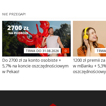
NIE PRZEGAP!
TRWA DO 31.08.2026
TRWA 
Do 2700 zł za konto osobiste +
1200 zł premii za
5,7% na koncie oszczędnościowym
w mBanku + 5,3%
w Pekao!
oszczędnościow