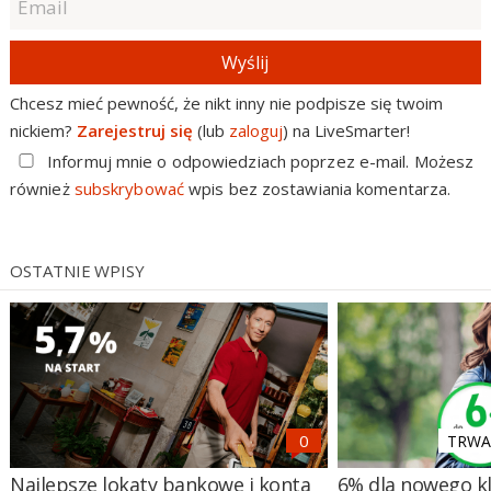
Wyślij
Chcesz mieć pewność, że nikt inny nie podpisze się twoim
nickiem?
Zarejestruj się
(lub
zaloguj
) na LiveSmarter!
Informuj mnie o odpowiedziach poprzez e-mail. Możesz
również
subskrybować
wpis bez zostawiania komentarza.
OSTATNIE WPISY
TRWA 
Najlepsze lokaty bankowe i konta
6% dla nowego kl