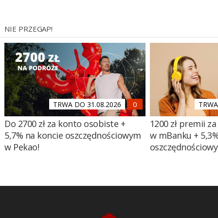
NIE PRZEGAP!
TRWA DO 31.08.2026
TRWA 
Do 2700 zł za konto osobiste +
1200 zł premii za
5,7% na koncie oszczędnościowym
w mBanku + 5,3%
w Pekao!
oszczędnościow