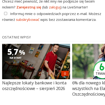
Chcesz mieć pewność, że nikt inny nie podpisze się twoim
nickiem?
Zarejestruj się
(lub
zaloguj
) na LiveSmarter!
Informuj mnie o odpowiedziach poprzez e-mail. Możesz
również
subskrybować
wpis bez zostawiania komentarza.
OSTATNIE WPISY
TRWA 
Najlepsze lokaty bankowe i konta
6% dla nowego kl
oszczędnościowe – sierpień 2026
wszystkich na El
Oszczędnościow