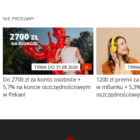
NIE PRZEGAP!
TRWA DO 31.08.2026
TRWA 
Do 2700 zł za konto osobiste +
1200 zł premii za
5,7% na koncie oszczędnościowym
w mBanku + 5,3%
w Pekao!
oszczędnościow