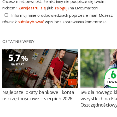
Chcesz mieć pewność, że nikt inny nie podpisze się twoim
nickiem?
Zarejestruj się
(lub
zaloguj
) na LiveSmarter!
Informuj mnie o odpowiedziach poprzez e-mail. Możesz
również
subskrybować
wpis bez zostawiania komentarza.
OSTATNIE WPISY
TRWA 
Najlepsze lokaty bankowe i konta
6% dla nowego kl
oszczędnościowe – sierpień 2026
wszystkich na El
Oszczędnościow