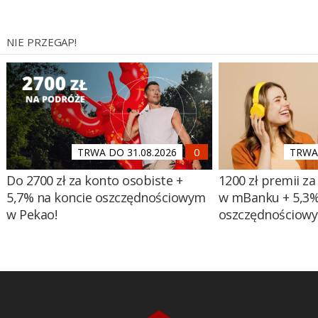
NIE PRZEGAP!
TRWA DO 31.08.2026
TRWA 
Do 2700 zł za konto osobiste +
1200 zł premii za
5,7% na koncie oszczędnościowym
w mBanku + 5,3%
w Pekao!
oszczędnościow