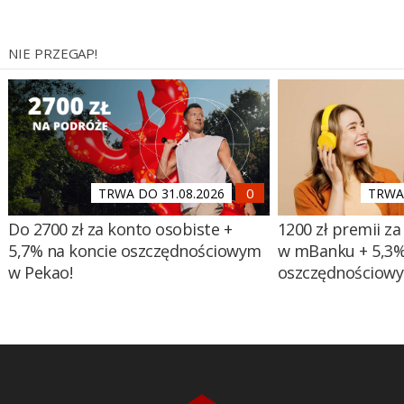
NIE PRZEGAP!
TRWA DO 31.08.2026
TRWA 
Do 2700 zł za konto osobiste +
1200 zł premii za
5,7% na koncie oszczędnościowym
w mBanku + 5,3%
w Pekao!
oszczędnościow