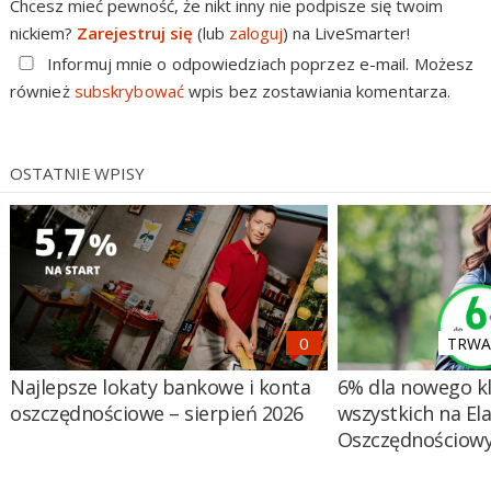
Chcesz mieć pewność, że nikt inny nie podpisze się twoim
nickiem?
Zarejestruj się
(lub
zaloguj
) na LiveSmarter!
Informuj mnie o odpowiedziach poprzez e-mail. Możesz
również
subskrybować
wpis bez zostawiania komentarza.
OSTATNIE WPISY
TRWA 
Najlepsze lokaty bankowe i konta
6% dla nowego kl
oszczędnościowe – sierpień 2026
wszystkich na El
Oszczędnościow