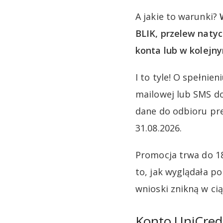
A jakie to warunki?
BLIK, przelew naty
konta lub w kolejn
I to tyle! O spełni
mailowej lub SMS do
dane do odbioru pre
31.08.2026.
Promocja trwa do 18
to, jak wyglądała p
wnioski znikną w ci
Konto UniCred