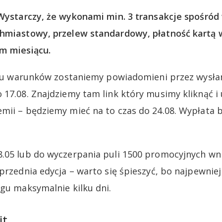
Wystarczy, że wykonami min. 3 transakcje spośród
chmiastowy, przelew standardowy, płatność kartą 
ym miesiącu.
eniu warunków zostaniemy powiadomieni przez wysł
 17.08. Znajdziemy tam link który musimy kliknąć i
mii – będziemy mieć na to czas do 24.08. Wypłata 
.05 lub do wyczerpania puli 1500 promocyjnych wn
oprzednia edycja – warto się śpieszyć, bo najpewni
ągu maksymalnie kilku dni.
it