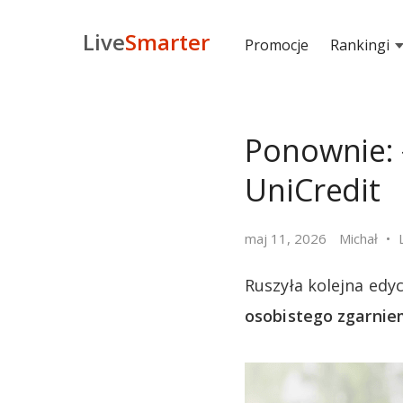
Live
Smarter
Promocje
Rankingi
Ponownie: 
UniCredit
maj 11, 2026
Michał
Ruszyła kolejna edy
osobistego zgarniem