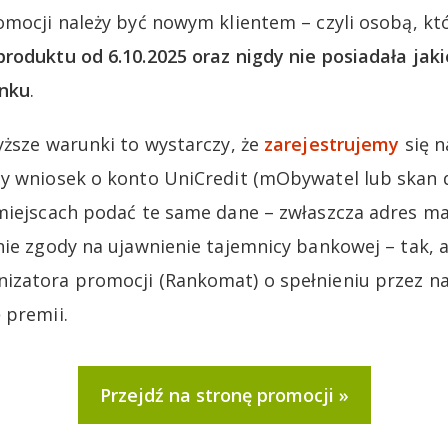
omocji należy być nowym klientem – czyli osobą, k
roduktu od 6.10.2025 oraz nigdy nie posiadała jak
anku
.
yższe warunki to wystarczy, że
zarejestrujemy
się n
my wniosek o konto UniCredit (mObywatel lub skan
 miejscach podać te same dane – zwłaszcza adres 
nie zgody na ujawnienie tajemnicy bankowej – tak, 
izatora promocji (Rankomat) o spełnieniu przez n
 premii.
Przejdź na stronę promocji