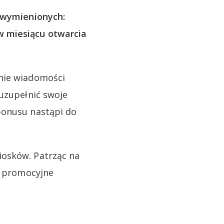
 wymienionych:
w miesiącu otwarcia
anie wiadomości
 uzupełnić swoje
bonusu nastąpi do
iosków. Patrząc na
ej promocyjne