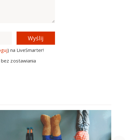
Wyślij
oguj
) na LiveSmarter!
 bez zostawiania