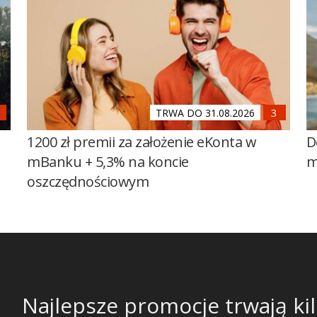
TRWA DO 31.08.2026
1200 zł premii za założenie eKonta w
D
mBanku + 5,3% na koncie
m
oszczędnościowym
Najlepsze promocje trwają kil