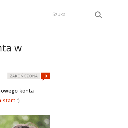
nta w
ZAKOŃCZONA
mowego konta
 start
:)