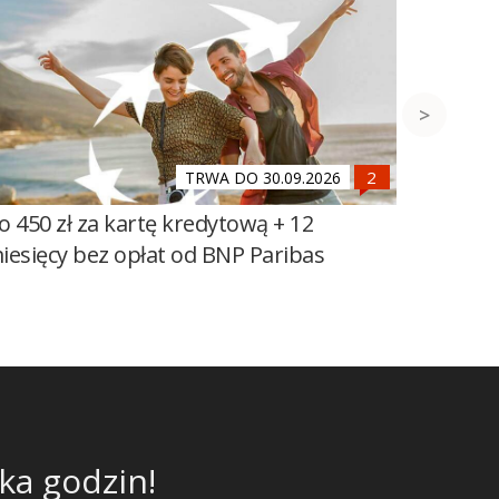
TRWA DO 30.09.2026
o 450 zł za kartę kredytową + 12
1000 zł
iesięcy bez opłat od BNP Paribas
BNP Par
ka godzin!