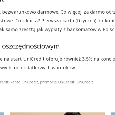
st bezwarunkowo darmowe. Co więcej: za darmo ot
towe. Co z kartą? Pierwsza karta (fizyczna) do kont
ak samo zresztą jak wypłaty z bankomatów w Polsc
e oszczędnościowym
e na start UniCredit oferuje również 3,5% na konc
owych ani dodatkowych warunków.
redit
,
konto UniCredit
,
promocje UniCredit
,
UniCredit