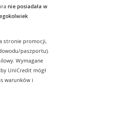
tóra
nie posiadała w
iegokolwiek
a stronie promocji,
 dowodu/paszportu).
mailowy. Wymagane
aby UniCredit mógł
as warunków i