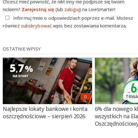
Chcesz mieć pewność, że nikt inny nie podpisze się twoim
nickiem?
Zarejestruj się
(lub
zaloguj
) na LiveSmarter!
Informuj mnie o odpowiedziach poprzez e-mail. Możesz
również
subskrybować
wpis bez zostawiania komentarza.
OSTATNIE WPISY
TRWA 
Najlepsze lokaty bankowe i konta
6% dla nowego kl
oszczędnościowe – sierpień 2026
wszystkich na El
Oszczędnościow