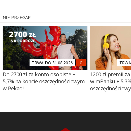
NIE PRZEGAP!
TRWA DO 31.08.2026
TRWA 
Do 2700 zł za konto osobiste +
1200 zł premii za
5,7% na koncie oszczędnościowym
w mBanku + 5,3%
w Pekao!
oszczędnościow