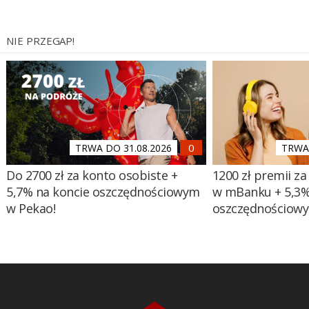
NIE PRZEGAP!
TRWA DO 31.08.2026
TRWA 
Do 2700 zł za konto osobiste +
1200 zł premii za
5,7% na koncie oszczędnościowym
w mBanku + 5,3%
w Pekao!
oszczędnościow