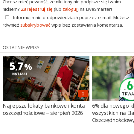
Chcesz mieć pewność, że nikt inny nie podpisze się twoim
nickiem?
Zarejestruj się
(lub
zaloguj
) na LiveSmarter!
Informuj mnie o odpowiedziach poprzez e-mail. Możesz
również
subskrybować
wpis bez zostawiania komentarza.
OSTATNIE WPISY
TRWA 
Najlepsze lokaty bankowe i konta
6% dla nowego kl
oszczędnościowe – sierpień 2026
wszystkich na El
Oszczędnościow