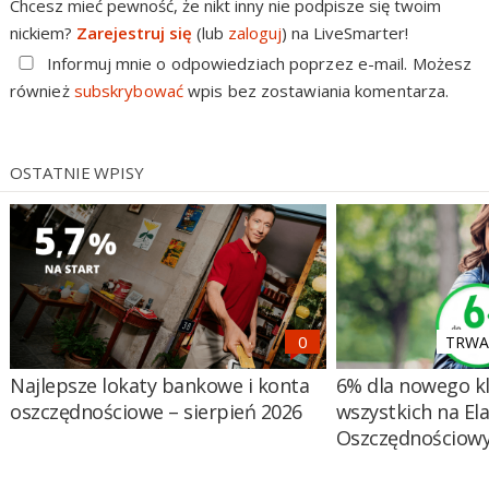
Chcesz mieć pewność, że nikt inny nie podpisze się twoim
nickiem?
Zarejestruj się
(lub
zaloguj
) na LiveSmarter!
Informuj mnie o odpowiedziach poprzez e-mail. Możesz
również
subskrybować
wpis bez zostawiania komentarza.
OSTATNIE WPISY
TRWA 
Najlepsze lokaty bankowe i konta
6% dla nowego kl
oszczędnościowe – sierpień 2026
wszystkich na El
Oszczędnościow