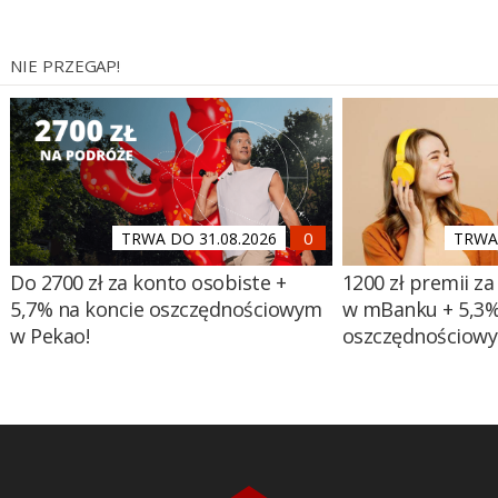
NIE PRZEGAP!
TRWA DO 31.08.2026
TRWA 
Do 2700 zł za konto osobiste +
1200 zł premii za
5,7% na koncie oszczędnościowym
w mBanku + 5,3%
w Pekao!
oszczędnościow