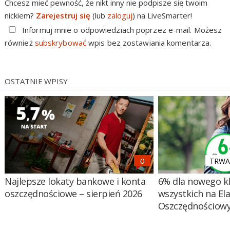
Chcesz mieć pewność, że nikt inny nie podpisze się twoim
nickiem?
Zarejestruj się
(lub
zaloguj
) na LiveSmarter!
Informuj mnie o odpowiedziach poprzez e-mail. Możesz
również
subskrybować
wpis bez zostawiania komentarza.
OSTATNIE WPISY
TRWA 
Najlepsze lokaty bankowe i konta
6% dla nowego kl
oszczędnościowe – sierpień 2026
wszystkich na El
Oszczędnościow