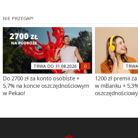
NIE PRZEGAP!
TRWA DO 31.08.2026
TRWA 
Do 2700 zł za konto osobiste +
1200 zł premii za
5,7% na koncie oszczędnościowym
w mBanku + 5,3%
w Pekao!
oszczędnościow