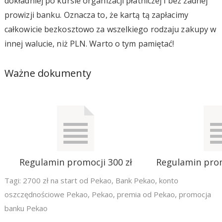
dokładniej po kursie organizacji płatniczej i bez żadnej
prowizji banku. Oznacza to, że kartą tą zapłacimy
całkowicie bezkosztowo za wszelkiego rodzaju zakupy w
innej walucie, niż PLN. Warto o tym pamiętać!
Ważne dokumenty
Regulamin promocji 300 zł
Regulamin pro
Tagi:
2700 zł na start od Pekao
,
Bank Pekao
,
konto
oszczędnościowe Pekao
,
Pekao
,
premia od Pekao
,
promocja
banku Pekao