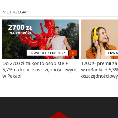
NIE PRZEGAP!
TRWA DO 31.08.2026
TRWA 
Do 2700 zł za konto osobiste +
1200 zł premii za
5,7% na koncie oszczędnościowym
w mBanku + 5,3%
w Pekao!
oszczędnościow