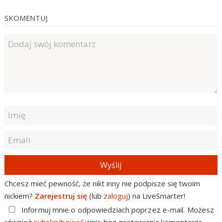
SKOMENTUJ
Wyślij
Chcesz mieć pewność, że nikt inny nie podpisze się twoim
nickiem?
Zarejestruj się
(lub
zaloguj
) na LiveSmarter!
Informuj mnie o odpowiedziach poprzez e-mail. Możesz
również
subskrybować
wpis bez zostawiania komentarza.