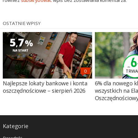
OSTATNIE WPISY
TRWA 
Najlepsze lokaty bankowe i konta
6% dla nowego kl
oszczędnościowe – sierpień 2026
wszystkich na El
Oszczędnościow
Kategorie